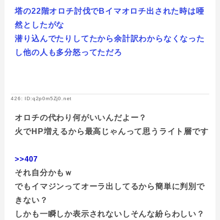
塔の22階オロチ討伐でBイマオロチ出された時は唖
然としたがな
潜り込んでたりしてたから余計訳わからなくなった
し他の人も多分怒ってただろ
426: ID:q2p0m5Zj0.net
オロチの代わり何がいいんだよー？
火でHP増えるから最高じゃんって思うライト層です
>>407
それ自分かもｗ
でもイマジンってオーラ出してるから簡単に判別で
きない？
しかも一瞬しか表示されないしそんな紛らわしい？