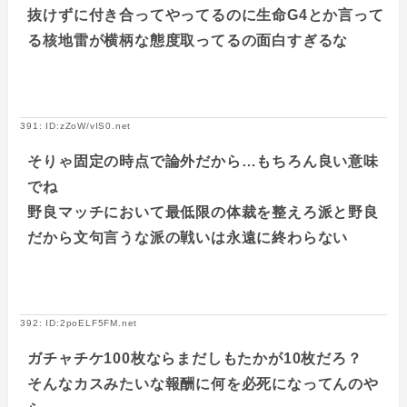
抜けずに付き合ってやってるのに生命G4とか言って
る核地雷が横柄な態度取ってるの面白すぎるな
391: ID:zZoW/vIS0.net
そりゃ固定の時点で論外だから…もちろん良い意味
でね
野良マッチにおいて最低限の体裁を整えろ派と野良
だから文句言うな派の戦いは永遠に終わらない
392: ID:2poELF5FM.net
ガチャチケ100枚ならまだしもたかが10枚だろ？
そんなカスみたいな報酬に何を必死になってんのや