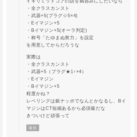
イキリミッドコアの話を鵜呑みにしたいなら
・全クラスカンスト
・武器+5(プラグ☆5×4)
・Eイマジン+5
・Bイマジン+5(オーラ判定)
・称号「たゆまぬ努力」を設定
を用意してからだろうな
実際は
・全クラスカンスト
・武器+5（プラグ★1↑×4）
・Eイマジン
・Bイマジン+5
程度かね？
レベリングは銀ナッポでなんとかなるし、Bイ
マジンはCT短縮あるから必須級だな
きついけど頑張って
返信