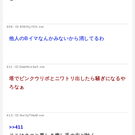
408: ID:806f0y7O0.net
他人のBイマなんかみないから消してるわ
411: ID:DwdNce4a0.net
塔でピンクウリボとニワトリ出したら騒ぎになるや
ろなぁ
413: ID:Nv/JqTHaM.net
>>411