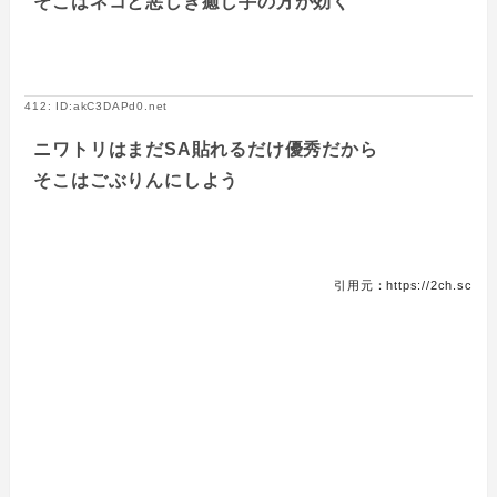
そこはネコと悪しき癒し手の方が効く
412: ID:akC3DAPd0.net
ニワトリはまだSA貼れるだけ優秀だから
そこはごぶりんにしよう
引用元：https://2ch.sc