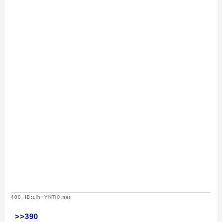
400: ID:uih+YNTI0.net
>>390