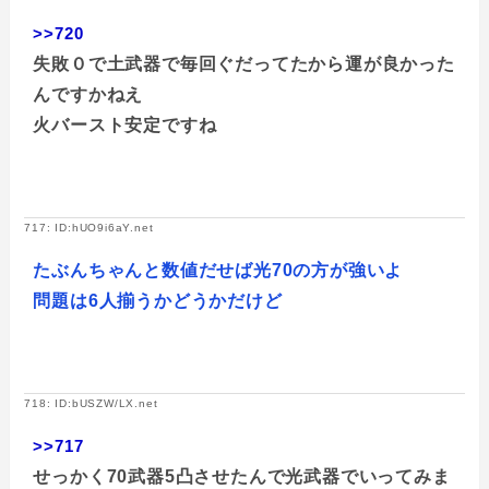
>>720
失敗０で土武器で毎回ぐだってたから運が良かった
んですかねえ
火バースト安定ですね
717: ID:hUO9i6aY.net
たぶんちゃんと数値だせば光70の方が強いよ
問題は6人揃うかどうかだけど
718: ID:bUSZW/LX.net
>>717
せっかく70武器5凸させたんで光武器でいってみま