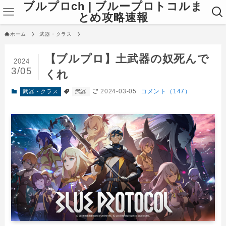
ブルプロch | ブループロトコルま
とめ攻略速報
ホーム
武器・クラス
【ブルプロ】土武器の奴死んで
2024
3/05
くれ
2024-03-05
コメント（147）
武器・クラス
武器