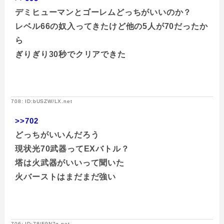
デミヒューマンとゴーレムどっちがいいのか？
レベル66の奴入ってきたけど他の5人が70だったか
ら
ぎりぎり30秒でクリアできた
708: ID:bUSZW/LX.net
>>702
どっちがいいんだろう
現状光70武器ってEXバトル？
塔は火武器がいいって聞いた
火バーストはまだまだ強い
706: ID:78/F9N7g.net