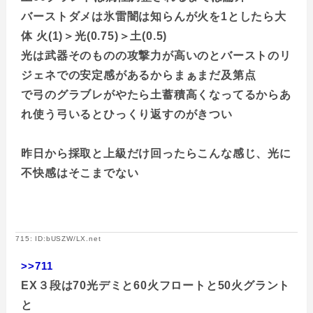
バーストダメは氷雷闇は知らんが火を1としたら大
体 火(1)＞光(0.75)＞土(0.5)
光は武器そのものの攻撃力が高いのとバーストのリ
ジェネでの安定感があるからまぁまだ及第点
で弓のグラブレがやたら土蓄積高くなってるからあ
れ使う弓いるとひっくり返すのがきつい
昨日から採取と上級だけ回ったらこんな感じ、光に
不快感はそこまでない
715: ID:bUSZW/LX.net
>>711
EX３段は70光デミと60火フロートと50火グラント
と