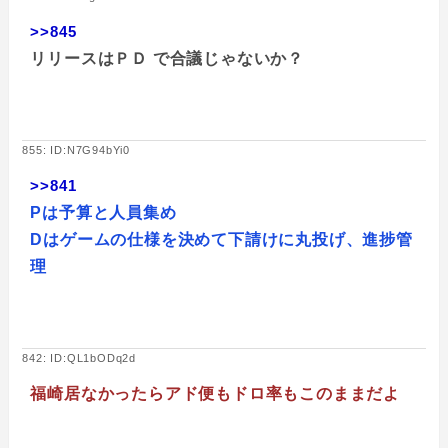
>>845
リリースはＰＤ で合議じゃないか？
855: ID:N7G94bYi0
>>841
Pは予算と人員集め
Dはゲームの仕様を決めて下請けに丸投げ、進捗管
理
842: ID:QL1bODq2d
福崎居なかったらアド便もドロ率もこのままだよ