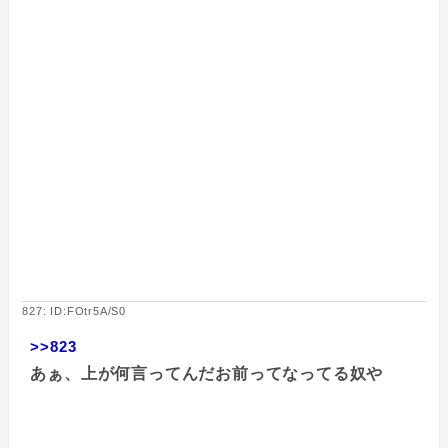
827: ID:FOtr5A/S0
>>823
あぁ、上が何言ってんだお前ってなってる奴や