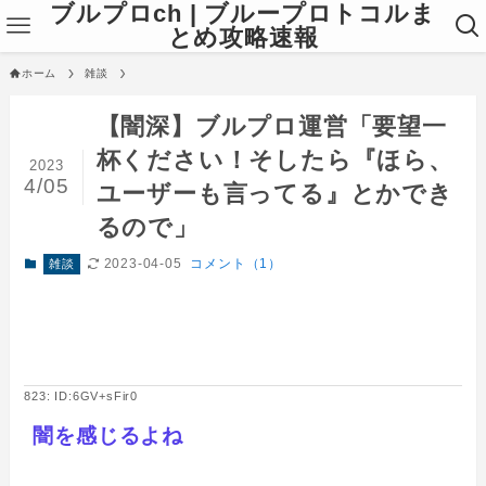
ブルプロch | ブループロトコルま
とめ攻略速報
ホーム
雑談
【闇深】ブルプロ運営「要望一
杯ください！そしたら『ほら、
2023
4/05
ユーザーも言ってる』とかでき
るので」
2023-04-05
コメント（1）
雑談
823: ID:6GV+sFir0
闇を感じるよね