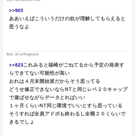
>>903
ああいえばこういうだけの奴が理解してもらえると
思うなよ
862: ID:wYh/ghxs0
>>823
これみると福崎がごねてるから予定の発表す
らできてない可能性が高い
おれは４月末開始派だからそう思ってる
どうせ修正できないならNTと同じレベ２０キャップ
で遊ばせながらデータとればいい
１ヶ月くらいNT同じ環境でいいとすら思っている
そうすれば全員アドボも終わるし全職２０くらいで
きるでしょ