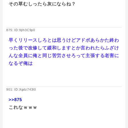
その草むしったら灰にならね？
875: ID:9jIh3C9p0
早くリリースしろとは思うけどアドボあらかた終わ
った後で改修して緩和しますとか言われたらふざけ
んな全員に俺と同じ苦労させろって主張する老害に
なるぞ俺は
901: ID:Xgdz743I0
>>875
これなｗｗｗ