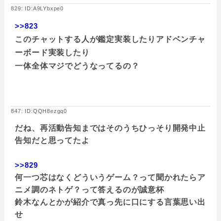
829: ID:A9LYbxpe0
>>823
このチャットする人が鑑定実装したりアドベンチャ
ーボード実装したり
一体全体マジでどうなってるの？
847: ID:QQH8ezgq0
だね、再活動告知まではそのうちひっそり開発中止
告知だと思ってたよ
>>829
何一つ芯はなくどういうゲーム？って聞かれたらア
ニメ調のネトゲ？って答えるのが誠意杯
鈴木なんとかが紹介で真っ先に口にする言葉思い出
せ