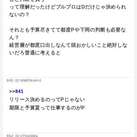
って理解だったけどブルプロはDだけじゃ決められ
ないの？
それとも予算尽きてて都度Pや下岡の判断も必要な
ん？
経営層が都度口出しなんて頭おかしいこと絶対しな
いだろ普通に考えると
845: ID:NMR0kmf+0
>>841
リリース決めるのってPじゃない
期限と予算貰って仕事するのがP
852: ID:I/Y0gIbWa