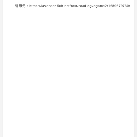
引用元：https://lavender.5ch.net/test/read.cgi/ogame2/1680679730/