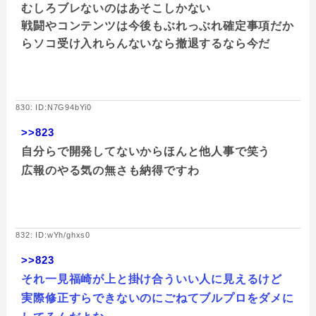
むしろブレないのはあそこしかない
戦闘やコンテンツは今後もぶれっぶれ確定事項だか
らソコ受け入れらんないなら撤退するなら今だ
830: ID:N7G94bYi0
>>823
自分らで開発してないからほんと他人事で笑う
広報のやる気の無さも納得ですわ
832: ID:wYh/ghxs0
>>823
それ一見福崎が上と掛け合ういい人に見えるけど
実際修正すらできないのにごねてブルプロをダメに