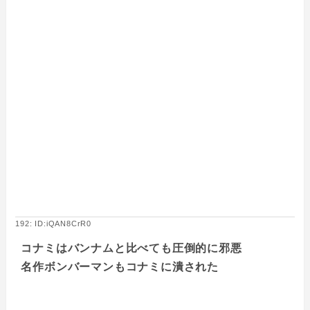
192: ID:iQAN8CrR0
コナミはバンナムと比べても圧倒的に邪悪
名作ボンバーマンもコナミに潰された