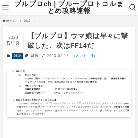
ブルプロch | ブループロトコルま
とめ攻略速報
ホーム
雑談
【ブルプロ】ウマ娘は早々に撃
2023
5/18
破した、次はFF14だ
2023-05-18
コメント（4）
雑談
雑談