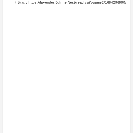
引用元：https://lavender.5ch.net/test/read.cgi/ogame2/1684296990/