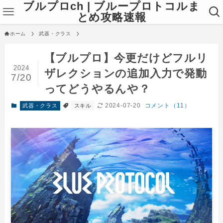
ブルプロch | ブループロトコルま
とめ攻略速報
ホーム
武器・クラス
【ブルプロ】今更だけどフルリ
2024
ザレクションの追加入力で発動
7/20
ってどうやるんや？
2024-07-20
コメント（11）
武器・クラス
スキル