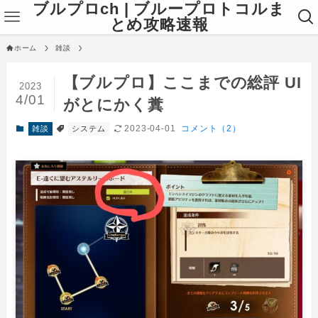
ブルプロch | ブループロトコルま
とめ攻略速報
ホーム
雑談
【ブルプロ】ここまでの総評 UI
2023
4/01
がとにかく糞
2023-04-01
コメント（2）
雑談
システム