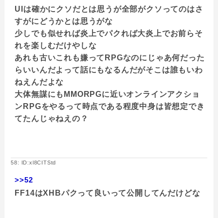
UIは確かにクソだとは思うが全部がクソってのはさ
すがにどうかとは思うがな
少しでも似せれば炎上でパクれば大炎上でお前らそ
れを楽しむだけやしな
あれも古いこれも嫌ってRPGなのにじゃあ何だった
らいいんだよって話にもなるんだがそこは誰もいわ
ねえんだよな
大体無謀にもMMORPGに近いオンラインアクショ
ンRPGをやるって時点である程度中身は皆想定でき
てたんじゃねえの？
58: ID:xl8CITStd
>>52
FF14はXHBパクって良いって公開してんだけどな