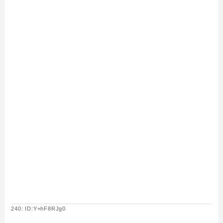
240: ID:Y+hF8RJg0