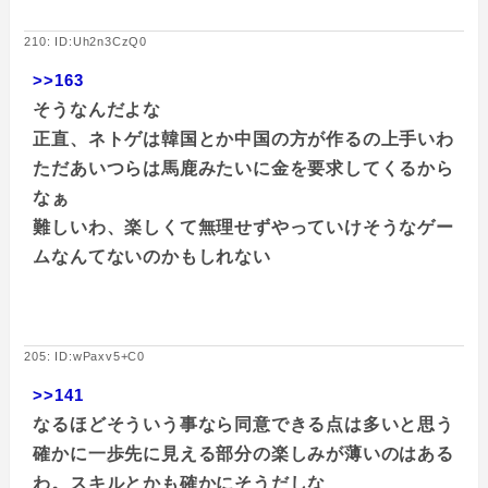
210: ID:Uh2n3CzQ0
>>163
そうなんだよな
正直、ネトゲは韓国とか中国の方が作るの上手いわ
ただあいつらは馬鹿みたいに金を要求してくるから
なぁ
難しいわ、楽しくて無理せずやっていけそうなゲー
ムなんてないのかもしれない
205: ID:wPaxv5+C0
>>141
なるほどそういう事なら同意できる点は多いと思う
確かに一歩先に見える部分の楽しみが薄いのはある
わ。スキルとかも確かにそうだしな