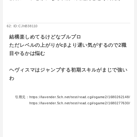
62: ID:CJhB38110
結構楽しめてるけどなブルプロ
ただレベルの上がりがcβより遅い気がするので2職
目やるかは悩む
ヘヴィスマはジャンプする初期スキルがまじで強い
わ
引用元：https://lavender.5ch.net/test/read.cgi/ogame2/1680262148/
https://lavender.5ch.net/test/read.cgi/ogame2/1680277630/