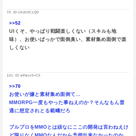
70: ID:Uh2n3CzQ0
>>52
UIくそ、やっぱり戦闘楽しくない（スキルも地
味）、お使いばっかで面倒臭い、素材集め面倒で楽
しくない
101: ID:wPaxv5+C0
>>70
お使いが嫌と素材集め面倒て…
MMORPG一度もやった事ねえのか？そんなもん普
通に想定されとる範疇だろ
ブルプロをMMOとは頑なにここの開発は言わねえけ
ど限りなくMMOなんだから予想出来なかったのか