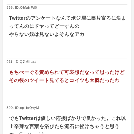
868: ID:QhfafrFd0
Twitterのアンケートなんてポジ層に票片寄るに決ま
ってんのにドヤってどーすんの
やらない奴は見ないよそんなアカ
911: ID:Q7lMlILxa
もちべーぐる責められて可哀想だなって思ったけど
その後のツイート見てるとコイツも大概だったわ
390: ID:op+foQvyM
でもTwitterは優しい応援ばかりで良かった。これ以
上辛辣な言葉を浴びたら流石に挫けちゃうと思う