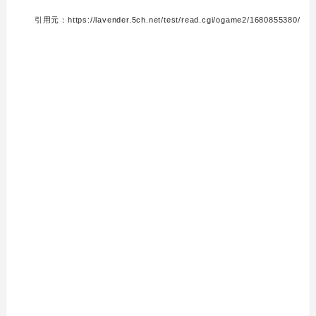
引用元：https://lavender.5ch.net/test/read.cgi/ogame2/1680855380/