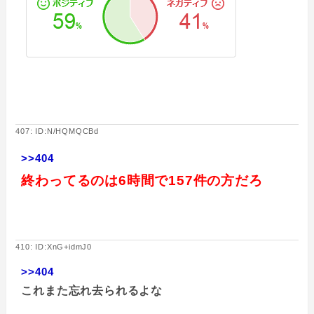
407: ID:N/HQMQCBd
>>404
終わってるのは6時間で157件の方だろ
410: ID:XnG+idmJ0
>>404
これまた忘れ去られるよな