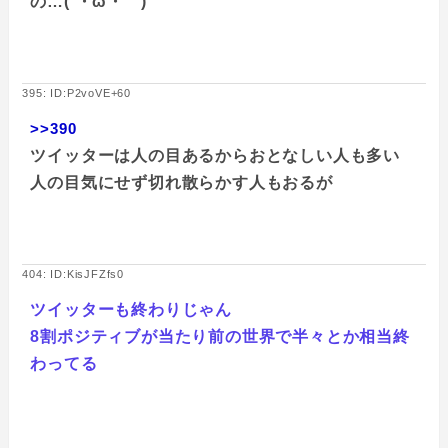
の…(´・ω・｀)
395: ID:P2voVE+60
>>390
ツイッターは人の目あるからおとなしい人も多い
人の目気にせず切れ散らかす人もおるが
404: ID:KisJFZfs0
ツイッターも終わりじゃん
8割ポジティブが当たり前の世界で半々とか相当終
わってる