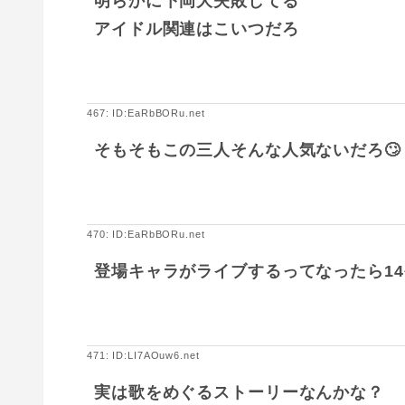
明らかに下岡大失敗してる
アイドル関連はこいつだろ
467: ID:EaRbBORu.net
そもそもこの三人そんな人気ないだろ🙄
470: ID:EaRbBORu.net
登場キャラがライブするってなったら14
471: ID:LI7AOuw6.net
実は歌をめぐるストーリーなんかな？