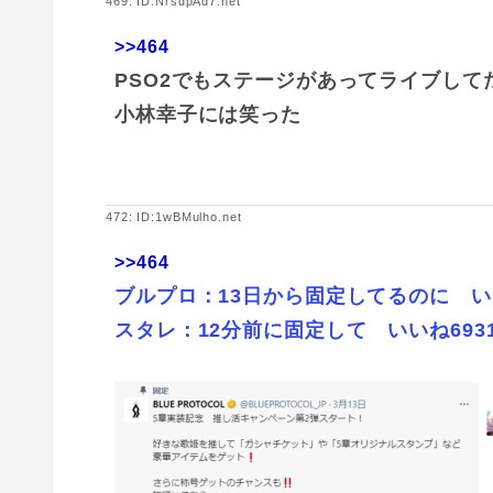
469: ID:NrsdpAd7.net
>>464
PSO2でもステージがあってライブして
小林幸子には笑った
472: ID:1wBMulho.net
>>464
ブルプロ：13日から固定してるのに いい
スタレ：12分前に固定して いいね693