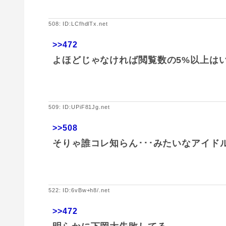
508: ID:LCfhdlTx.net
>>472
よほどじゃなければ閲覧数の5%以上は
509: ID:UPiF81Jg.net
>>508
そりゃ誰コレ知らん･･･みたいなアイド
522: ID:6vBw+h8/.net
>>472