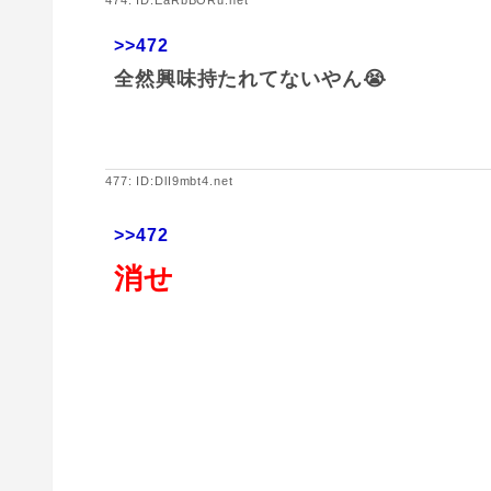
474: ID:EaRbBORu.net
>>472
全然興味持たれてないやん😭
477: ID:DlI9mbt4.net
>>472
消せ