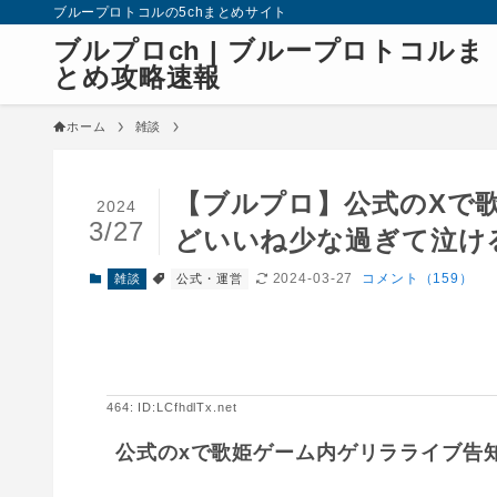
ブループロトコルの5chまとめサイト
ブルプロch | ブループロトコルま
とめ攻略速報
ホーム
雑談
【ブルプロ】公式のXで
2024
3/27
どいいね少な過ぎて泣け
2024-03-27
コメント（159）
雑談
公式・運営
464: ID:LCfhdlTx.net
公式のxで歌姫ゲーム内ゲリラライブ告