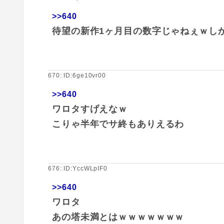
>>640
待望の新作1ヶ月目の数字じゃねぇｗし
670: ID:6ge10vr00
>>640
ワロタすげえなｗ
こりゃ半年でサ終もありえるわ
676: ID:YccWLpIF0
>>640
ワロタ
あの塔未満とはｗｗｗｗｗｗｗ