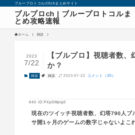
ブループロトコルの5chまとめサイト
ブルプロch | ブループロトコルま
とめ攻略速報
ホーム
雑談
【ブルプロ】視聴者数、
2023
7/22
か？
2023-07-22
コメント（30）
雑談
雑談
640: ID:PXpDMplg0
現在のツイッチ視聴者数、幻塔790人ブル
サ開1ヶ月のゲームの数字じゃないよこ