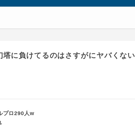
幻塔に負けてるのはさすがにヤバくな
プロ290人w
れ