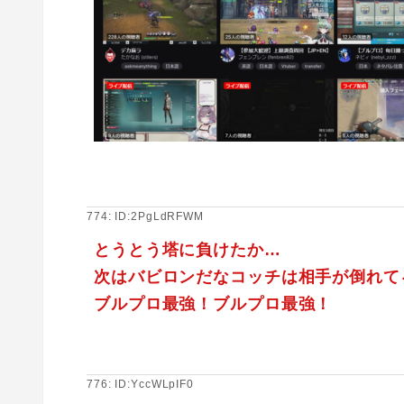
774: ID:2PgLdRFWM
とうとう塔に負けたか…
次はバビロンだなコッチは相手が倒れて
ブルプロ最強！ブルプロ最強！
776: ID:YccWLpIF0