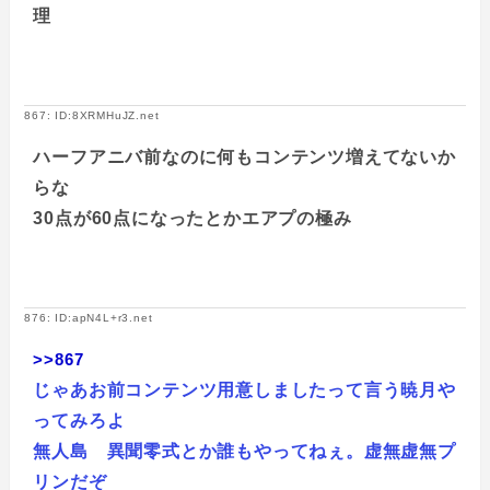
理
867: ID:8XRMHuJZ.net
ハーフアニバ前なのに何もコンテンツ増えてないか
らな
30点が60点になったとかエアプの極み
876: ID:apN4L+r3.net
>>867
じゃあお前コンテンツ用意しましたって言う暁月や
ってみろよ
無人島 異聞零式とか誰もやってねぇ。虚無虚無プ
リンだぞ