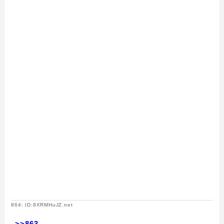
864: ID:8XRMHuJZ.net
>>863