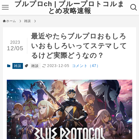
ブルプロch | ブループロトコルま
とめ攻略速報
ホーム
雑談
最近やたらブルプロおもしろ
2023
いおもしろいってステマして
12/05
るけど実際どうなの？
2023-12-05
コメント（47）
雑談
雑談