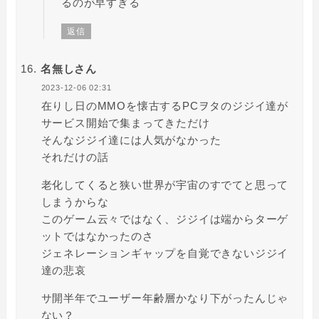
るのが早すぎる
返信
名無しさん
2023-12-06 02:31
在りし日のMMOを懐古するPCヲタのジジイ達が
サービス開始で集まってきただけ
そんなジジイ達には人気がなかった
それだけの話
老化してくると狭い世界が宇宙のすでてと思って
しまうからな
このゲーム云々ではなく、ジジイは端からターゲ
ットではなかったのさ
ジェネレーションギャップを自覚できないジジイ
達の悲哀
サ開半年でユーザー年齢層かなり下がったんじゃ
ない？