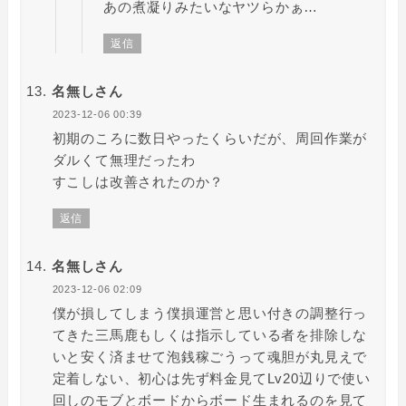
あの煮凝りみたいなヤツらかぁ…
返信
名無しさん
2023-12-06 00:39
初期のころに数日やったくらいだが、周回作業が
ダルくて無理だったわ
すこしは改善されたのか？
返信
名無しさん
2023-12-06 02:09
僕が損してしまう僕損運営と思い付きの調整行っ
てきた三馬鹿もしくは指示している者を排除しな
いと安く済ませて泡銭稼ごうって魂胆が丸見えで
定着しない、初心は先ず料金見てLv20辺りで使い
回しのモブとボードからボード生まれるのを見て