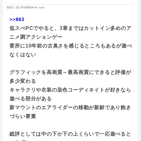
883: ID:PelRRH+h.net
>>863
低スぺPCでやると、3章まではカットイン多めのア
ニメ調アクションゲー
要所に10年前の古臭さを感じるところもあるが遊べ
なくはない
グラフィックを高画質～最高画質にできると評価が
多少変わる
キャラクリや衣装の染色コーディネイトが好きなら
遊べる部分がある
新マウントのエアライダーの移動が新鮮であり飽き
づらい要素
総評としては中の下か下の上くらいで一応遊べると