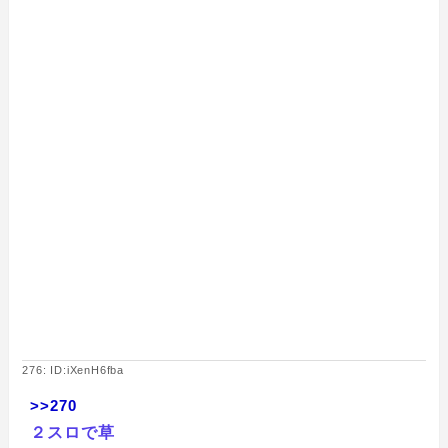
276: ID:iXenH6fba
>>270
２スロで草