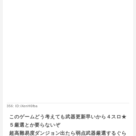
356: ID:iXenH6fba
このゲームどう考えても武器更新早いから４スロ★
５厳選とか要らないぞ
超高難易度ダンジョン出たら弱点武器厳選するぐら