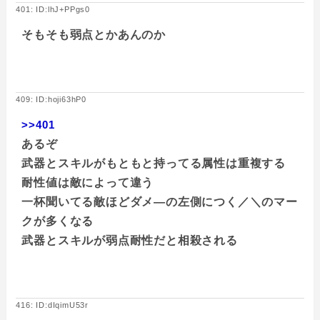
401: ID:lhJ+PPgs0
そもそも弱点とかあんのか
409: ID:hoji63hP0
>>401
あるぞ
武器とスキルがもともと持ってる属性は重複する
耐性値は敵によって違う
一杯聞いてる敵ほどダメ―の左側につく／＼のマー
クが多くなる
武器とスキルが弱点耐性だと相殺される
416: ID:dIqimU53r