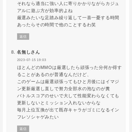
それなら適当に強い人に寄りかかりながらカジュ
アルに遊ぶ方が効率的よね
厳選みたいな足踏み繰り返して一喜一憂する時間
あったらその時間で他のことするわ笑
返信
名無しさん
2023-07-15 19:03
ほとんどのMMOは厳選したら頑張った分何か得す
ることがあるのが普通なんだけど、
このゲームは厳選頑張ってもひと月後にはイマジ
ン更新厳選し直しで努力全部水の泡なのが糞
バトルスコアのせいで大して性能変わらなくても
更新しないとミッション入れないからな
毎月上位互換が出て既存キャラがゴミになるイン
フレソシャゲみたい
返信