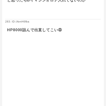
と思ったらBイマジンオロチ入れてないのか
283: ID:iXenH6fba
HP8000詰んで出直してこい😡