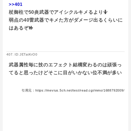
>>401
杖御柱で50炎武器でアイシクルキメるより🤷
弱点の40雷武器でキメた方がダメージ出るくらいに
はあるぞ🤟
407: ID:JETatKrO0
武器属性毎に技のエフェクト結構変わるのは頑張っ
てると思ったけどそこに目がいかない位不満が多い
引用元：https://mevius.5ch.net/test/read.cgi/mmo/1688792009/