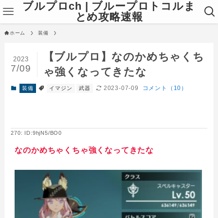
ブルプロch | ブループロトコルま
とめ攻略速報
ホーム
装備
【ブルプロ】なのかめちゃくち
2023
7/09
ゃ強くなってきたな
2023-07-09
コメント（10）
装備
イマジン
武器
270: ID:9hjN5/BO0
なのかめちゃくちゃ強くなってきたな