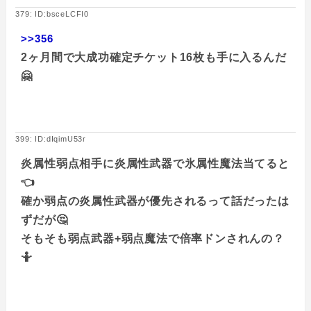
379: ID:bsceLCFI0
>>356
2ヶ月間で大成功確定チケット16枚も手に入るんだ
🤗
399: ID:dIqimU53r
炎属性弱点相手に炎属性武器で氷属性魔法当てると
👈
確か弱点の炎属性武器が優先されるって話だったは
ずだが🤔
そもそも弱点武器+弱点魔法で倍率ドンされんの？
🤷