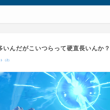
多いんだがこいつらって硬直長いんか
ト（2）