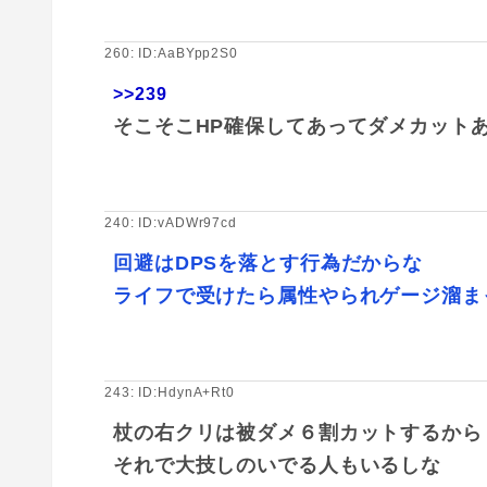
260: ID:AaBYpp2S0
>>239
そこそこHP確保してあってダメカット
240: ID:vADWr97cd
回避はDPSを落とす行為だからな
ライフで受けたら属性やられゲージ溜ま
243: ID:HdynA+Rt0
杖の右クリは被ダメ６割カットするから
それで大技しのいでる人もいるしな