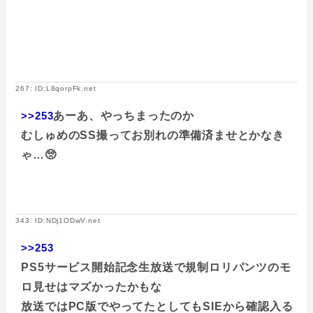
267: ID:L8qorpFk.net
>>253
あーあ、やっちまったのか
むしゅめのSS撮ってお別れの準備済ませとかなき
ゃ…🥺
343: ID:NDj1ODwV.net
>>253
PS5サービス開始記念生放送で規制ロリパンツのモ
ロ見せはマズかったかもな
放送ではPC版でやってたとしてもSIEから確認入る