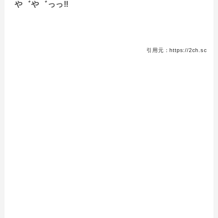
や゛や゛っっ‼
引用元：https://2ch.sc