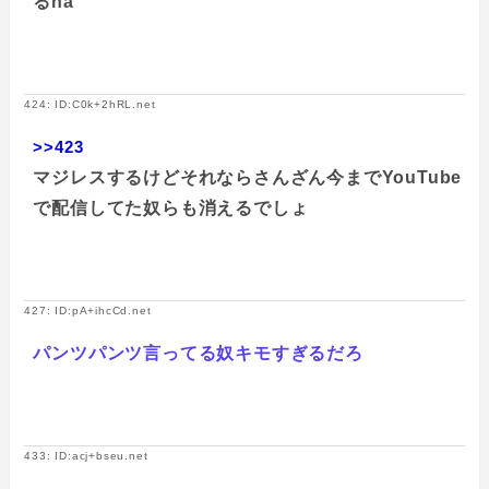
るna
424: ID:C0k+2hRL.net
>>423
マジレスするけどそれならさんざん今までYouTube
で配信してた奴らも消えるでしょ
427: ID:pA+ihcCd.net
パンツパンツ言ってる奴キモすぎるだろ
433: ID:acj+bseu.net