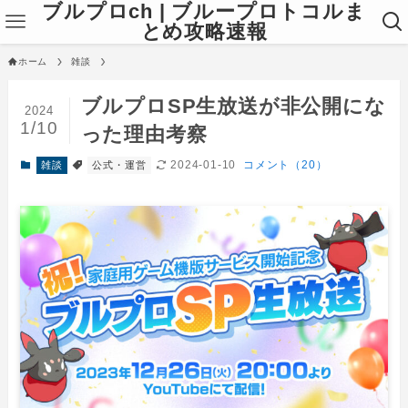
ブルプロch | ブループロトコルま
とめ攻略速報
ホーム
雑談
ブルプロSP生放送が非公開にな
2024
1/10
った理由考察
2024-01-10
コメント（20）
雑談
公式・運営