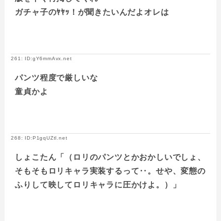
ガチャ子のﾔﾔｯ！が聞きたいんだよオレは
261: ID:gY6mmAvx.net
パンツ程度で厳しいな
童貞かよ
268: ID:P1gqUZtl.net
しょこたん「（ロリのパンツとかおかしいでしょ、
そもそもロリキャラ実装するって‥。せや、変態の
ふりして映してロリキャラに圧かけよ。）」