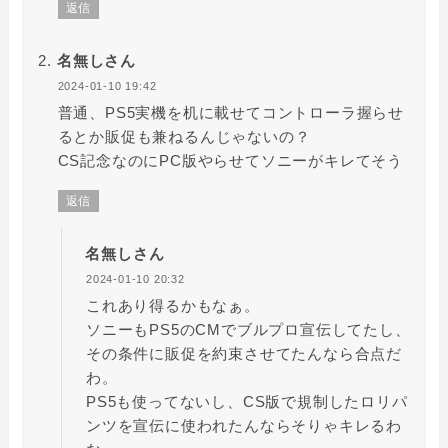
返信
名無しさん
2024-01-10 19:42
普通、PS5実機を机に載せてコントローラ握らせ
るとか販促も兼ねるんじゃないの？
CS記念なのにPC版やらせてソニーがキレてそう
返信
名無しさん
2024-01-10 20:32
これあり得るかもなぁ。
ソニーもPS5のCMでブルプロ宣伝してたし、
その条件に販促を約束させてたんなら合点だ
わ。
PS5も使ってないし、CS版で規制したロリパ
ンツを宣伝に使われたんならそりゃキレるわ