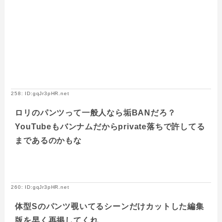
258: ID:gqJr3pHR.net
ロリのパンツって一般人なら垢BANだろ？
YouTubeもバンナムだからprivate落ちで許してる
まであるのかもな
260: ID:gqJr3pHR.net
体型Sのパンツ覗いてるシーンだけカットした編集
版を早く再掲してくれ