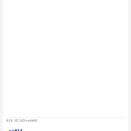
819: ID:3/O+ybk60
>>814