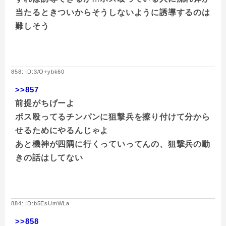
当たるときついからそうしないように誘導するのは
難しそう
858: ID:3/O+ybk60
>>857
前提がちげーよ
ボス殴ってるチンパンに狙撃兵を擦り付けて分から
せるためにやるんじゃよ
あと機神が四隅に行くっていってんの、狙撃兵の動
きの話はしてない
884: ID:b5EsUmWLa
>>858