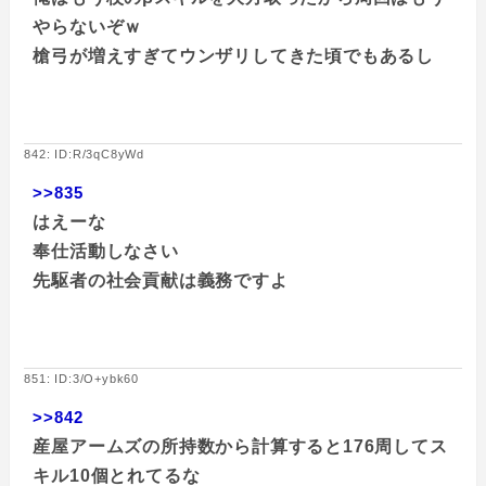
やらないぞｗ
槍弓が増えすぎてウンザリしてきた頃でもあるし
842: ID:R/3qC8yWd
>>835
はえーな
奉仕活動しなさい
先駆者の社会貢献は義務ですよ
851: ID:3/O+ybk60
>>842
産屋アームズの所持数から計算すると176周してス
キル10個とれてるな