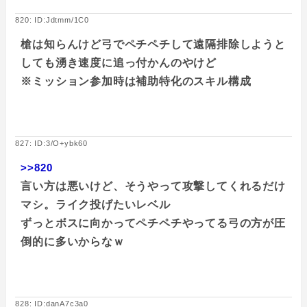
820: ID:Jdtmm/1C0
槍は知らんけど弓でペチペチして遠隔排除しようと
しても湧き速度に追っ付かんのやけど
※ミッション参加時は補助特化のスキル構成
827: ID:3/O+ybk60
>>820
言い方は悪いけど、そうやって攻撃してくれるだけ
マシ。ライク投げたいレベル
ずっとボスに向かってペチペチやってる弓の方が圧
倒的に多いからなｗ
828: ID:danA7c3a0