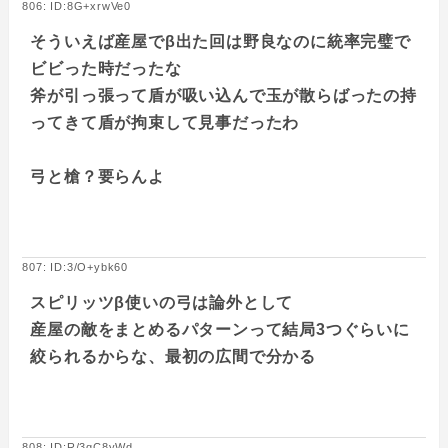
806: ID:8G+xrwVe0
そういえば産屋でβ出た回は野良なのに統率完璧で
ビビった時だったな
斧が引っ張って盾が吸い込んで玉が散らばったの持
ってきて盾が拘束して見事だったわ
弓と槍？要らんよ
807: ID:3/O+ybk60
スピリッツβ使いの弓は論外として
産屋の敵をまとめるパターンって結局3つぐらいに
絞られるからな、最初の広間で分かる
808: ID:R/3qC8yWd