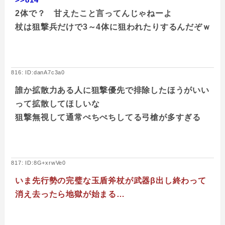
2体で？ 甘えたこと言ってんじゃねーよ
杖は狙撃兵だけで3～4体に狙われたりするんだぞｗ
816: ID:danA7c3a0
誰か拡散力ある人に狙撃優先で排除したほうがいい
って拡散してほしいな
狙撃無視して通常ぺちぺちしてる弓槍が多すぎる
817: ID:8G+xrwVe0
いま先行勢の完璧な玉盾斧杖が武器β出し終わって
消え去ったら地獄が始まる…