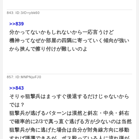
843: ID:3/O+ybk60
>>839
分かってないかもしれないから一応言うけど
機神ってなぜか部屋の四隅に寄っていく傾向が強い
から挟んで擦り付けが難しいのよ
857: ID:MNPNjuFJ0
>>843
そりゃ狙撃兵はまっすぐ後退するだけじゃないから
では？
狙撃兵が逃げるパターンは漠然と斜左・中央・斜右
で確率的に2/3で真っ直ぐ逃げる方が少ないのは当然
狙撃兵が角に逃げた場合は自分が対角線方向に移動
すれば誘導できるが…ボス殴っている人に流れ弾が