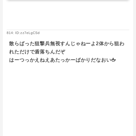
814: ID:zz7eLgCSd
散らばった狙撃兵無視すんじゃねーよ2体から狙わ
れただけで盾落ちんだぞ
はーつっかえねえあたっかーばかりだなおい🖕