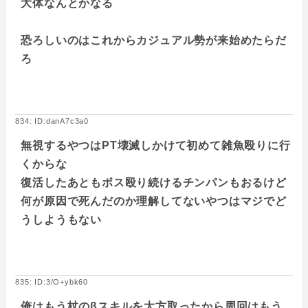
大体なんとかなる
恐ろしいのはこれからカジュアル勢が来始めたらだ
ろ
834: ID:danA7c3a0
無視するやつはPT壊滅しかけて初めて雑魚殴りに行
くからな
復活したあともボス殴り続けるチンパンもおるけど
何が原因で死んだのか理解してないやつはマジでど
うしようもない
835: ID:3/O+ybk60
俺はもう杖のβスキルを大方取ったから周回はもう