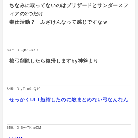
ちなみに取ってないのはブリザードとサンダースフ
ィアの2つだけ
奉仕活動？ ふざけんなって感じですなｗ
837: ID:CjIt3CkX0
槍弓削除したら復帰しますby神斧より
845: ID:yF+o0LQ10
せっかくULT短縮したのに敵まとめない弓なんなん
859: ID:By+7KneZM