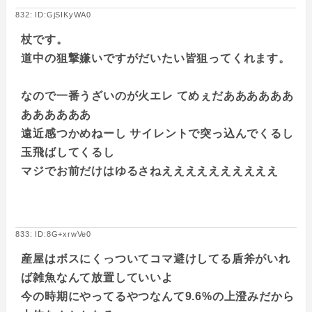
832: ID:GjSIKyWA0
杖です。
道中の狙撃嫌いですがだいたい皆狙ってくれます。
なので一番うざいのが火エレ てめぇだああああああ
ああああああ
遠近感つかめねーし サイレントで突っ込んでくるし
玉飛ばしてくるし
マジでお前だけはゆるさねええええええええええ
833: ID:8G+xrwVe0
産屋はボスにくっついてコマ避けしてる盾斧がいれ
ば雑魚なんて放置していいよ
今の時期にやってるやつなんて9.6%の上澄みだから