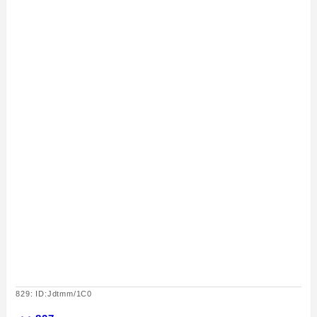
829: ID:Jdtmm/1C0