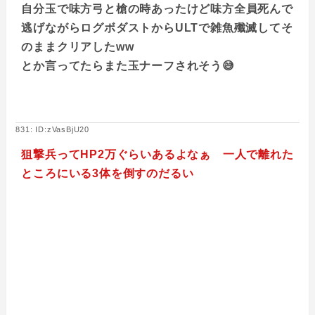
自分玉で味方弓と槍の時あったけど味方全員死んで
逃げながらログボダストからULTで雑魚殲滅してそ
のままクリアしたww
とか言ってたらまた玉ナーフされそう😅
831: ID:zVasBjU20
狙撃兵ってHP2万ぐらいあるよなぁ 一人で離れた
ところにいる3体を倒すのだるい