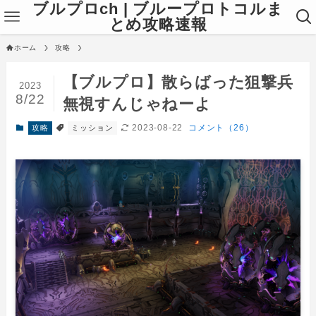
ブルプロch | ブループロトコルま
とめ攻略速報
ホーム
攻略
【ブルプロ】散らばった狙撃兵
2023
8/22
無視すんじゃねーよ
2023-08-22
コメント（26）
攻略
ミッション