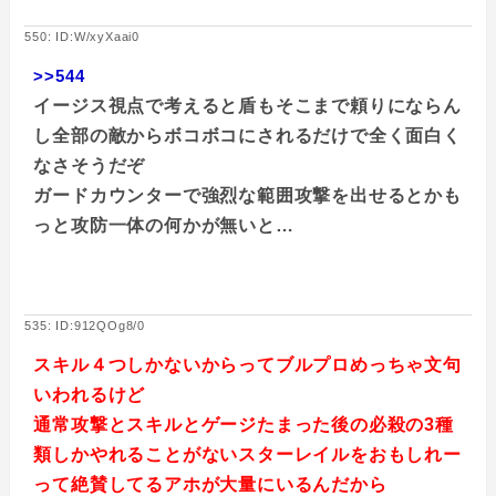
550: ID:W/xyXaai0
>>544
イージス視点で考えると盾もそこまで頼りにならん
し全部の敵からボコボコにされるだけで全く面白く
なさそうだぞ
ガードカウンターで強烈な範囲攻撃を出せるとかも
っと攻防一体の何かが無いと…
535: ID:912QOg8/0
スキル４つしかないからってブルプロめっちゃ文句
いわれるけど
通常攻撃とスキルとゲージたまった後の必殺の3種
類しかやれることがないスターレイルをおもしれー
って絶賛してるアホが大量にいるんだから