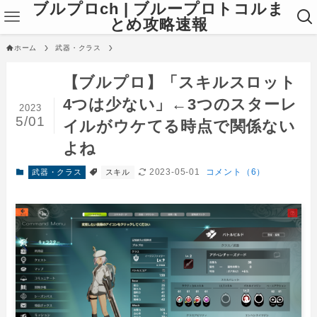
ブルプロch | ブループロトコルま
とめ攻略速報
ホーム
武器・クラス
【ブルプロ】「スキルスロット
4つは少ない」←3つのスターレ
2023
5/01
イルがウケてる時点で関係ない
よね
2023-05-01
コメント（6）
武器・クラス
スキル