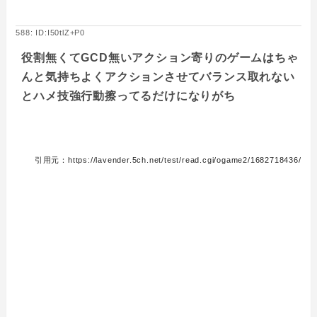
588: ID:I50tlZ+P0
役割無くてGCD無いアクション寄りのゲームはちゃ
んと気持ちよくアクションさせてバランス取れない
とハメ技強行動擦ってるだけになりがち
引用元：https://lavender.5ch.net/test/read.cgi/ogame2/1682718436/