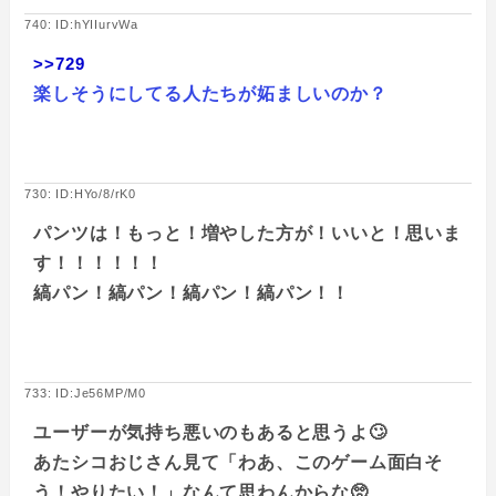
740: ID:hYIIurvWa
>>729
楽しそうにしてる人たちが妬ましいのか？
730: ID:HYo/8/rK0
パンツは！もっと！増やした方が！いいと！思いま
す！！！！！！
縞パン！縞パン！縞パン！縞パン！！
733: ID:Je56MP/M0
ユーザーが気持ち悪いのもあると思うよ🙄
あたシコおじさん見て「わあ、このゲーム面白そ
う！やりたい！」なんて思わんからな🥺