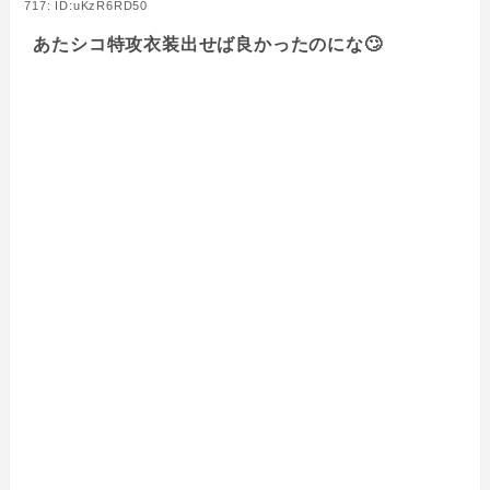
717: ID:uKzR6RD50
あたシコ特攻衣装出せば良かったのにな🙄