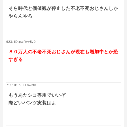
そら時代と価値観が停止した不老不死おじさんしか
やらんやろ
623: ID:paiRvv5y0
８０万人の不老不死おじさんが現在も増加中とか恐
すぎる
711: ID:bFJT8wht0
もうあたシコ専用でいいぞ
際どいパンツ実装はよ