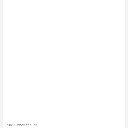
745: ID:v2HKsoIP0