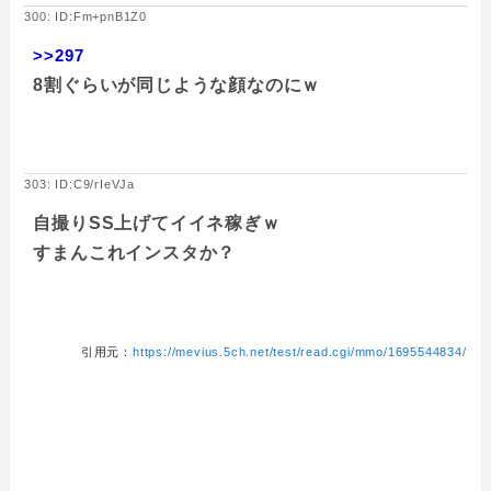
300: ID:Fm+pnB1Z0
>>297
8割ぐらいが同じような顔なのにｗ
303: ID:C9/rIeVJa
自撮りSS上げてイイネ稼ぎｗ
すまんこれインスタか？
引用元：
https://mevius.5ch.net/test/read.cgi/mmo/1695544834/