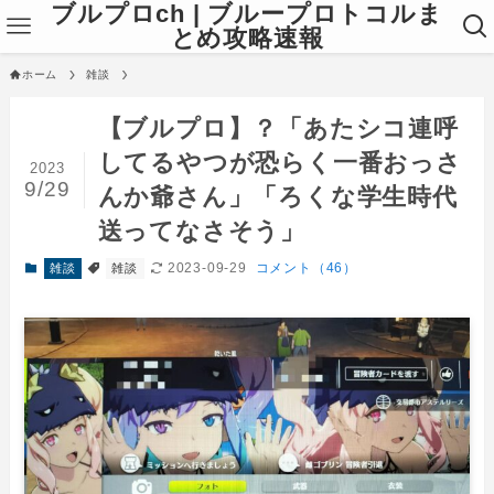
ブルプロch | ブループロトコルま
とめ攻略速報
ホーム
雑談
【ブルプロ】？「あたシコ連呼
してるやつが恐らく一番おっさ
2023
9/29
んか爺さん」「ろくな学生時代
送ってなさそう」
2023-09-29
コメント（46）
雑談
雑談