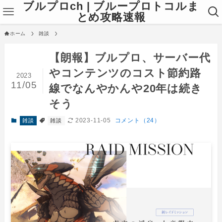
ブルプロch | ブループロトコルま
とめ攻略速報
ホーム
雑談
【朗報】ブルプロ、サーバー代
やコンテンツのコスト節約路
2023
11/05
線でなんやかんや20年は続き
そう
2023-11-05
コメント（24）
雑談
雑談