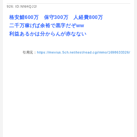
926: ID:NNl4QJ2/
格安鯖600万 保守300万 人経費800万
二千万稼げば余裕で黒字だぞww
利益あるかは分からんが赤なない
引用元：
https://mevius.5ch.net/test/read.cgi/mmo/1698633326/