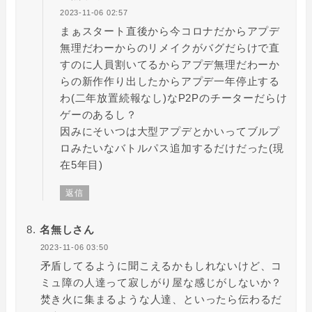
2023-11-06 02:57
まぁスタート直後から今コロナだからアプデ
無理だわーからのリメイクがバグだらけで直
すのに人員割いてるからアプデ無理だわーか
らの新作作り出したからアプデ一年停止する
わ(二年放置続報なし)なP2Pのチーターだらけ
ゲーのあるし？
因みにそいつは大型アプデとかいってブルプ
ロみたいなバトルパス追加するだけだった(現
在5年目)
返信
名無しさん
2023-11-06 03:50
矛盾してるように聞こえるかもしれないけど、コ
ミュ障の人達って寂しがり屋な感じがしないか？
焚き火に集まるような人達、といったら伝わるだ