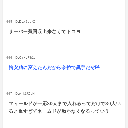
885: ID:DvxScgX8
サーバー費回収出来なくてトコヨ
886: ID:QcxvPh2L
格安鯖に変えたんだから余裕で黒字だぞ🤣
887: ID:wnj2JZpN
フィールドが一応30人まで入れるってだけで30人い
ると重すぎてネームドが動かなくなるっていう