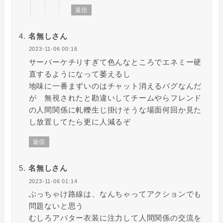
返信
名無しさん
2023-11-06 00:16
サーバーケチりすぎて色んなところでエネミー硬
直するようになって萎えるし
地味に一番まずいのはチャット消えるバグなんだ
が 無視されたと勘違いしてチームやらフレンド
の人間関係に軋轢生じ掛けそうな場面何回か見た
し放置してたら更に人減るぞ
返信
名無しさん
2023-11-06 01:14
ぶっちゃけ路線は、なんちゃってアクションでも
問題ないと思う
むしろアバター衣装に注力して人間関係の交流を