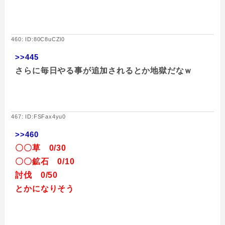
460: ID:80C8uCZl0
>>445
さらに毎日やる事が追加されるとか地獄だなｗ
467: ID:FSFax4yu0
>>460
〇〇草 0/30
〇〇鉱石 0/10
討伐 0/50
とかになりそう