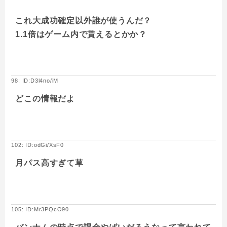
これ大成功確定以外誰が使うんだ？
1.1倍はゲーム内で貰えるとかか？
98: ID:D3l4no/iM
どこの情報だよ
102: ID:odGi/XsF0
月パス高すぎて草
105: ID:Mr3PQcO90