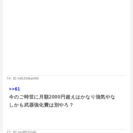
74: ID:hWJXMahR0
>>61
今のご時世に月額2000円超えはかなり強気やな
しかも武器強化費は別やろ？
77: ID:aIyBE5G60