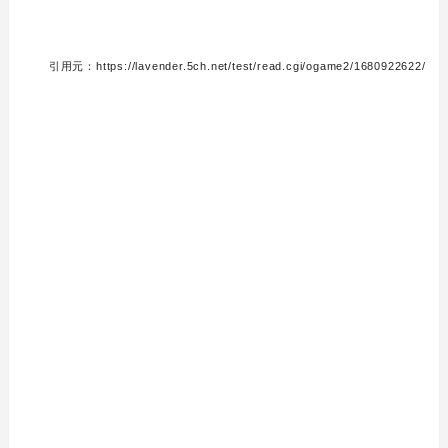
引用元：https://lavender.5ch.net/test/read.cgi/ogame2/1680922622/