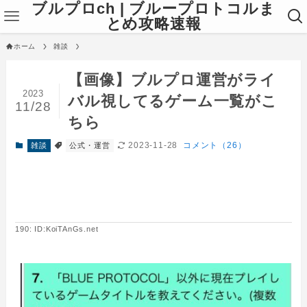
ブルプロch | ブループロトコルま
とめ攻略速報
ホーム
雑談
【画像】ブルプロ運営がライ
2023
バル視してるゲーム一覧がこ
11/28
ちら
2023-11-28
コメント（26）
雑談
公式・運営
190: ID:KoiTAnGs.net