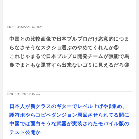
867: ID:s/zZeE4Z.net
中国との比較画像で日本ブルプロだけ恣意的につま
らなさそうなスクショ選ぶのやめてくれんか😡
これじゃまるで日本ブルプロ開発チームが無能で馬
鹿でまともな運営すら出来ないゴミに見えるだろ😡
879: ID:fYM3l8Ki.net
日本人が新クラスのギターでレベル上げやβ集め、
護符ボやらコピペダンジョン周回させられてる間に
中国では面白そうな武器が実装されたモバイル版の
テスト公開か