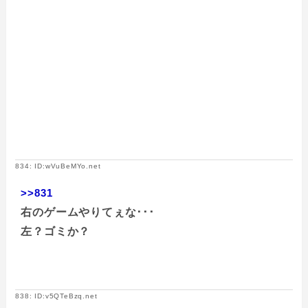
834: ID:wVuBeMYo.net
>>831
右のゲームやりてぇな･･･
左？ゴミか？
838: ID:v5QTeBzq.net