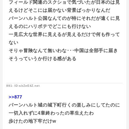
フィールド関連のスクショで気づいたが日本のは見
えるけどそこには届かない背景ばっかりなんだ
バーンハルト公国なんてのが特にそれだが遠くに見
えるのにハリボテでどこにも行けない
一見広大な世界に見えるが見えるだけで何も作って
ない
そりゃ冒険なんて無いわな･･･中国は全部手に届き
そうっていうか行ける感がある
881: ID:s/zZeE4Z.net
>>877
バーンハルト城の城下町行くの楽しみにしてたのに
一切入れずに4章終わったの草生えたわ
歩けたの地下牢だけw