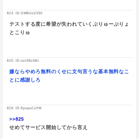
823: ID:OM8Uo2V30
テストする度に希望が失われていくぶりゅーぷりょ
とこりゅ
825: ID:nzr5BzN5r
嫌ならやめろ無料のくせに文句言うな基本無料なこ
とに感謝しろ
829: ID:8yuquCuYM
>>825
せめてサービス開始してから言え