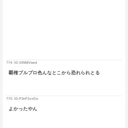
774: ID:XIfMBVwed
覇権ブルプロ色んなとこから恐れられとる
775: ID:P3nP2svOa
よかったやん