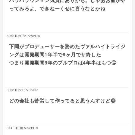
パワハラワンマン気質にありがち。じゃあお前がや
ってみろよ、できねーくせに言うなとかね
808: ID:P3nP2svOa
下岡がプロデューサーを務めたヴァルハイトライジ
ングは開発期間1年半で9ヶ月でサ終した
つまり開発期間9年のブルプロは4年半はもつ🤔
809: ID:cL1V0bUId
どの会社も苦労して作ってると思うんすけど😂
811: ID:IlzMaxBHd