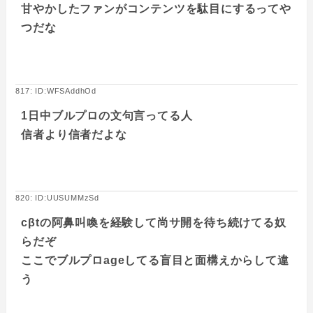
甘やかしたファンがコンテンツを駄目にするってや
つだな
817: ID:WFSAddhOd
1日中ブルプロの文句言ってる人
信者より信者だよな
820: ID:UUSUMMzSd
cβtの阿鼻叫喚を経験して尚サ開を待ち続けてる奴
らだぞ
ここでブルプロageしてる盲目と面構えからして違
う