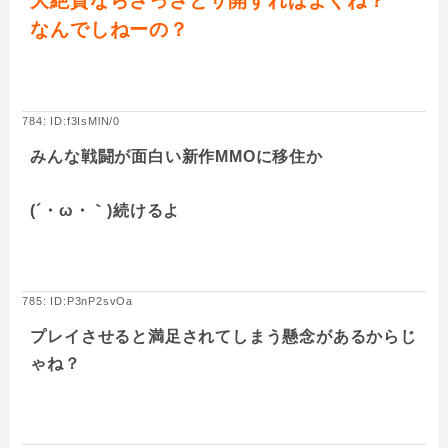
大絶賛ならさっさとサ開すればよくね？
なんでしねーの？
784: ID:f3IsMlN/0
みんな戦闘が面白い新作MMOに移住か
(´・ω・｀)続けるよ
785: ID:P3nP2svOa
プレイさせると満足されてしまう懸念があるからじ
ゃね？