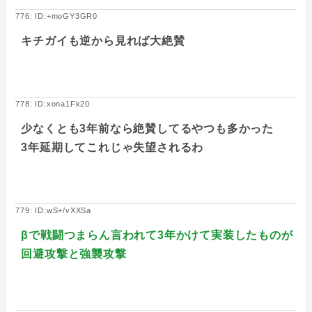
776: ID:+moGY3GR0
キチガイも逆から見れば大絶賛
778: ID:xona1Fk20
少なくとも3年前なら絶賛してるやつも多かった
3年延期してこれじゃ失望されるわ
779: ID:wS+/vXXSa
βで戦闘つまらん言われて3年かけて実装したものが
回避攻撃と強襲攻撃