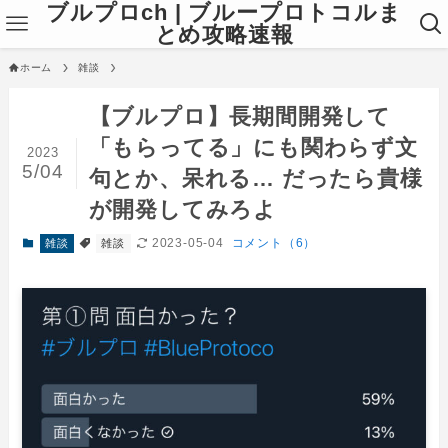
ブルプロch | ブループロトコルま
とめ攻略速報
ホーム
雑談
【ブルプロ】長期間開発して
「もらってる」にも関わらず文
2023
5/04
句とか、呆れる… だったら貴様
が開発してみろよ
2023-05-04
コメント（6）
雑談
雑談