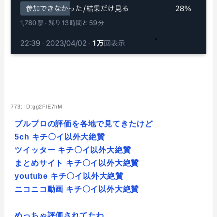
773: ID:gg2FlE7hM
ブルプロの評価を各地で見てきたけど
5ch キチ〇イ以外大絶賛
ツイッター キチ〇イ以外大絶賛
まとめサイト キチ〇イ以外大絶賛
youtube キチ〇イ以外大絶賛
ニコニコ動画 キチ〇イ以外大絶賛
めっちゃ評価されてたわ