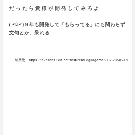
だ っ た ら 貴 様 が 開 発 し て み ろ よ
( •᷄ὤ•᷅ )９年も開発して「もらってる」にも関わらず
文句とか、呆れる…
引用元：https://lavender.5ch.net/test/read.cgi/ogame2/1682850537/