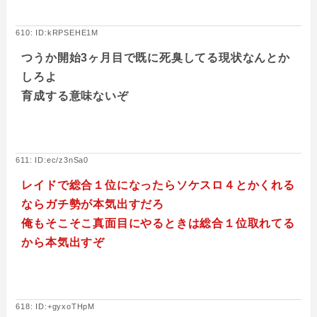
610: ID:kRPSEHE1M
つうか開始3ヶ月目で既に死臭してる現状なんとか
しろよ
育成する意味ないぞ
611: ID:ec/z3nSa0
レイドで総合１位になったらソケスロ４とかくれる
ならガチ勢が本気出すだろ
俺もそこそこ真面目にやるときは総合１位取れてる
から本気出すぞ
618: ID:+gyxoTHpM