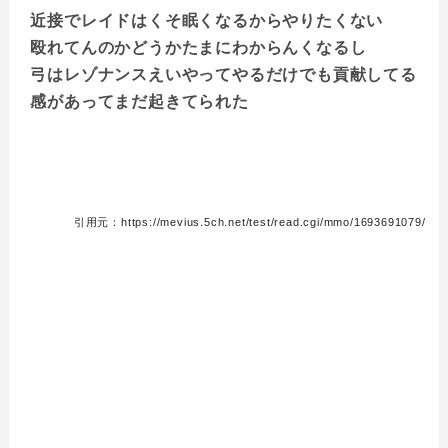
近接でレイドはくそ眠くなるからやりたくない
殴れてんのかどうかたまにわからんくなるし
弓はレゾナンスえいやってやるだけでも貢献してる
感があってまだ起きてられた
引用元：https://mevius.5ch.net/test/read.cgi/mmo/1693691079/