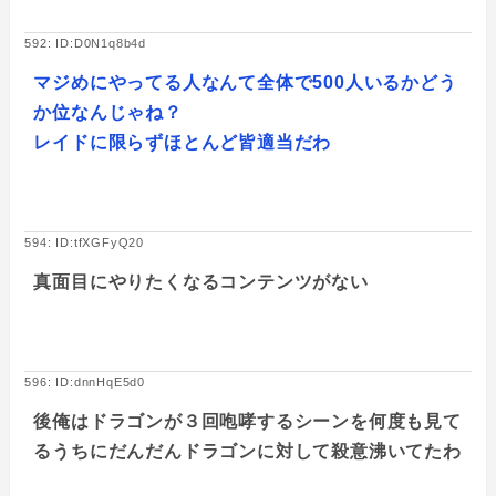
592: ID:D0N1q8b4d
マジめにやってる人なんて全体で500人いるかどう
か位なんじゃね？
レイドに限らずほとんど皆適当だわ
594: ID:tfXGFyQ20
真面目にやりたくなるコンテンツがない
596: ID:dnnHqE5d0
後俺はドラゴンが３回咆哮するシーンを何度も見て
るうちにだんだんドラゴンに対して殺意沸いてたわ