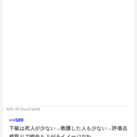
620: ID:3+xxCxkY0
>>589
下級は死人が少ない→救護した人も少ない→評価点
総取りで総合も上がるイメージだわ