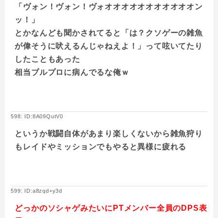
「ヴォン！ヴォン！ヴォオオオオオオオオオオオン
ッ！」
とかなんども聞かされてると「は？クソゲーの雑魚
が偉そうに吠えるんじゃねえよ！」って呟いてたり
したこともあった
相当ブルプロに病んでるな俺ｗ
598: ID:8A09QutV0
というか戦闘自体があまり楽しくないから雑魚狩り
もレイドやミッションでもやると異様に疲れる
599: ID:a8zqd+y3d
どっかのソシャゲみたいにPTメンバー全員のDPS表