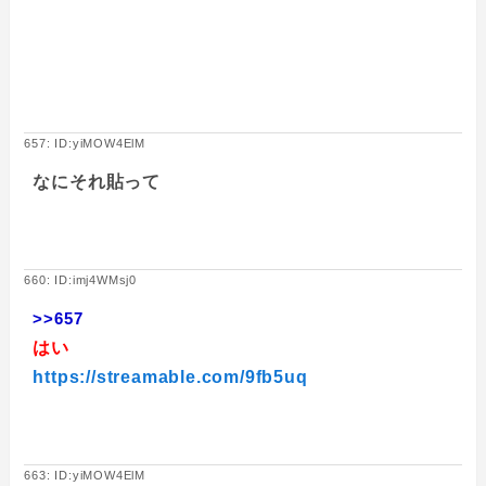
657: ID:yiMOW4ElM
なにそれ貼って
660: ID:imj4WMsj0
>>657
はい
https://streamable.com/9fb5uq
663: ID:yiMOW4ElM