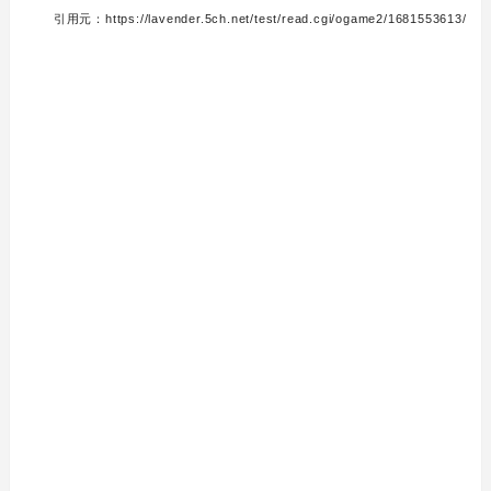
引用元：https://lavender.5ch.net/test/read.cgi/ogame2/1681553613/