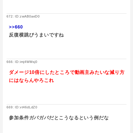
672: ID:zwAB0aeD0
>>660
反復横跳びうまいですね
666: ID:imj4WMsj0
ダメージ10倍にしたところで動画主みたいな減り方
にはならんやろこれ
669: ID:vt46dLdZ0
参加条件ガバガバだとこうなるという例だな