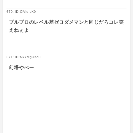
670: ID:CiVjoIcK0
ブルプロのレベル差ゼロダメマンと同じだろコレ笑
えねぇよ
671: ID:NkYMgUKo0
幻塔やべー