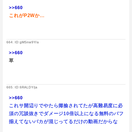
>>660
これがP2Wか…
664: ID:gMSnw9Y/a
>>660
草
665: ID:6RALDY/ja
>>660
これサ開辺りでやたら揶揄されてたが高難易度に必
須の冗談抜きでダメージ10倍以上になる無料のバフ
揃えてないバカが混じってるだけの動画だからな