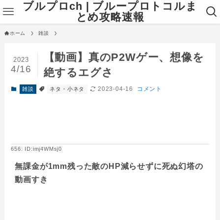
ブルプロch | ブループロトコルま
とめ攻略速報
ホーム
雑談
【動画】真のP2Wゲー、想像を
2023
4/16
絶するエグさ
2023-04-16
コメント
雑談
ネタ・小ネタ
656: ID:imj4WMsj0
無課金が1mm残った敵のHP減らせずに死ぬ幻塔の
動画すき