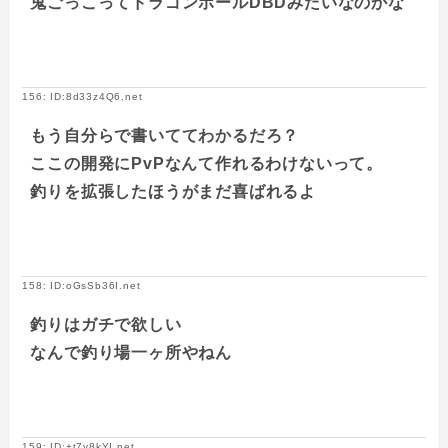
鬼ごっこってドラゴンボールDBDみたいなのかな
156: ID:8d33z4Q6.net
もう自分らで書いててわかるだろ？
ここの開発にPvPなんて作れるわけないって。
釣りを拡張したほうがまだ喜ばれるよ
158: ID:oGsSb36I.net
釣りはガチで欲しい
なんで釣り場一ヶ所やねん
159: ID:+t7y8kYI.net