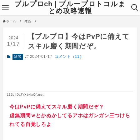
ブルプロch | ブループロトコルま
とめ攻略速報
ホーム
雑談
【ブルプロ】今はPvPに備えて
2024
1/17
スキル磨く期間だぞ。
2024-01-17
コメント（11）
雑談
113: ID:JYXb4xQ/.net
今はPvPに備えてスキル磨く期間だぞ？
虚無期間ｗとかぬかしてるアホはガンガン三つけら
れてる自覚しろよ