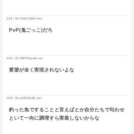
161: ID:UUt2XQlU.net
PvP(鬼ごっこ)だろ
162: ID:NfPPHpm9.net
要望が全く実現されないよな
163: ID:sVE8NzBl.net
釣った魚ですることと言えばとか自分たちで匂わせ
といて一向に調理すら実装しないからな