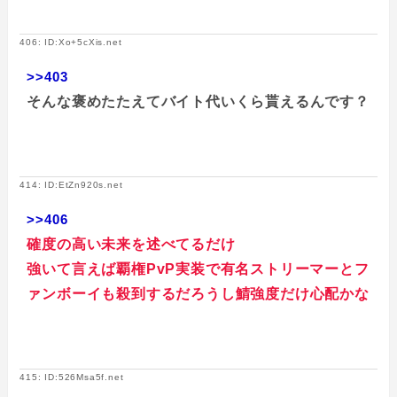
406: ID:Xo+5cXis.net
>>403
そんな褒めたたえてバイト代いくら貰えるんです？
414: ID:EtZn920s.net
>>406
確度の高い未来を述べてるだけ
強いて言えば覇権PvP実装で有名ストリーマーとフ
ァンボーイも殺到するだろうし鯖強度だけ心配かな
415: ID:526Msa5f.net