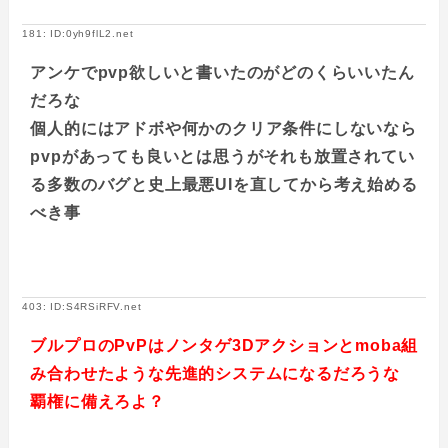
181: ID:0yh9flL2.net
アンケでpvp欲しいと書いたのがどのくらいいたん
だろな
個人的にはアドボや何かのクリア条件にしないなら
pvpがあっても良いとは思うがそれも放置されてい
る多数のバグと史上最悪UIを直してから考え始める
べき事
403: ID:S4RSiRFV.net
ブルプロのPvPはノンタゲ3Dアクションとmoba組
み合わせたような先進的システムになるだろうな
覇権に備えろよ？