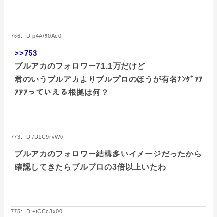
766: ID:p4A/90Ac0
>>753
ブルアカのフォロワー71.1万だけど
君のいうブルアカよりブルプロのほうが有名ﾅﾝﾀﾞｧｱ
ｱｱｱっていえる根拠は何？
773: ID:/D1C9rvW0
ブルアカのフォロワー結構多いイメージだったから
確認してきたらブルプロの3倍以上いたわ
775: ID:+tCCc3x00