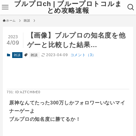
ブルプロch | ブループロトコルま
とめ攻略速報
ホーム
雑談
【画像】ブルプロの知名度を他
2023
4/09
ゲーと比較した結果…
2023-04-09
コメント（3）
雑談
雑談
731: ID:kZTCH8rE0
原神なんてたった300万しかフォロワーいないマイ
ナーゲーよ
ブルプロの知名度に勝てるか！