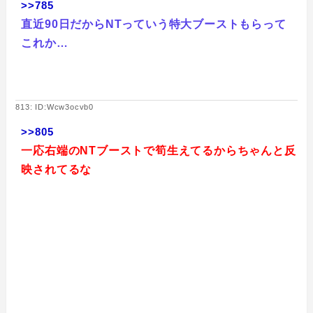
>>785
直近90日だからNTっていう特大ブーストもらって
これか…
813: ID:Wcw3ocvb0
>>805
一応右端のNTブーストで筍生えてるからちゃんと反
映されてるな