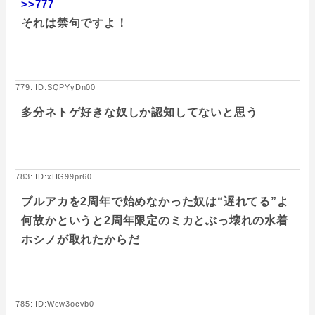
>>777
それは禁句ですよ！
779: ID:SQPYyDn00
多分ネトゲ好きな奴しか認知してないと思う
783: ID:xHG99pr60
ブルアカを2周年で始めなかった奴は“遅れてる”よ
何故かというと2周年限定のミカとぶっ壊れの水着
ホシノが取れたからだ
785: ID:Wcw3ocvb0