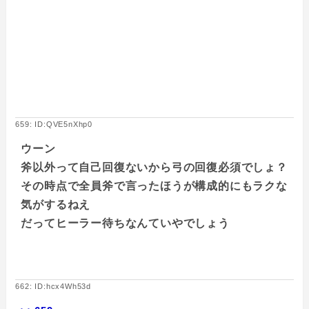
659: ID:QVE5nXhp0
ウーン
斧以外って自己回復ないから弓の回復必須でしょ？
その時点で全員斧で言ったほうが構成的にもラクな
気がするねえ
だってヒーラー待ちなんていやでしょう
662: ID:hcx4Wh53d