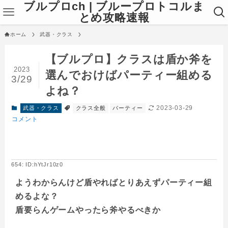
ブルプロch | ブループロトコルま
とめ攻略速報
ホーム
武器・クラス
【ブルプロ】クラスは盾か斧を
2023
選んでおけばパーティー組める
3/29
よね？
2023-03-29
武器・クラス
クラス全般
パーティー
コメント
654: ID:hYtJr10z0
ようわからんけど盾やればとりあえずパーティー組
めるよな？
盾要らんゲームやったら斧やるべきか