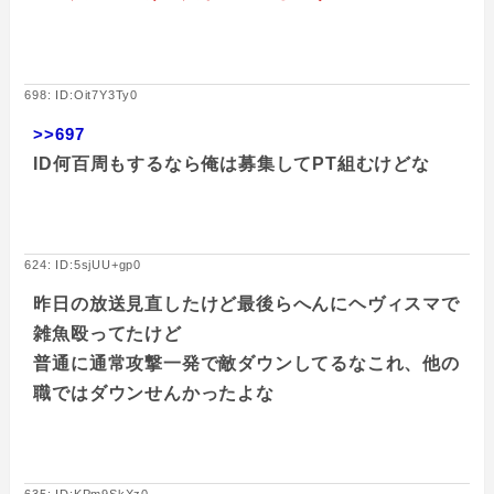
698: ID:Oit7Y3Ty0
>>697
ID何百周もするなら俺は募集してPT組むけどな
624: ID:5sjUU+gp0
昨日の放送見直したけど最後らへんにヘヴィスマで
雑魚殴ってたけど
普通に通常攻撃一発で敵ダウンしてるなこれ、他の
職ではダウンせんかったよな
635: ID:KPm9SkXz0