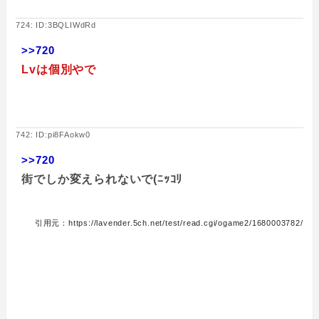
724: ID:3BQLIWdRd
>>720
Lvは個別やで
742: ID:pi8FAokw0
>>720
街でしか変えられないで(ﾆｯｺﾘ
引用元：https://lavender.5ch.net/test/read.cgi/ogame2/1680003782/