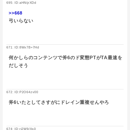
695: ID:aHNijrXDd
>>668
弓いらない
671: ID:8Wx7B+7Hd
何かしらのコンテンツで斧6のド変態PTがTA最速を
だしそう
672: ID:P2O64zv00
斧6いたとしてさすがにドレイン重複せんやろ
674: ID:rj2W9/Xs0