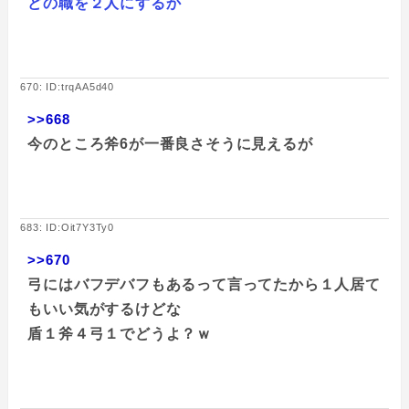
どの職を２人にするか
670: ID:trqAA5d40
>>668
今のところ斧6が一番良さそうに見えるが
683: ID:Oit7Y3Ty0
>>670
弓にはバフデバフもあるって言ってたから１人居て
もいい気がするけどな
盾１斧４弓１でどうよ？ｗ