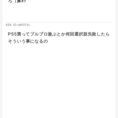
ろ（鼻ﾎｼﾞ
658: ID:ie8f3TzL
PS5買ってブルプロ遊ぶとか何回選択肢失敗したら
そういう事になるの