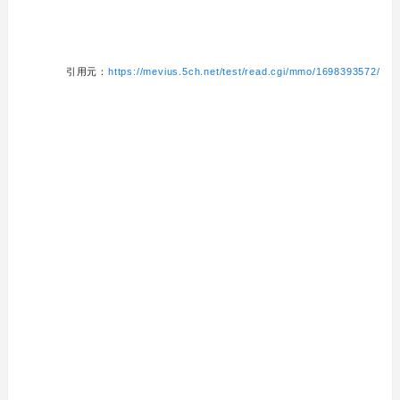
引用元：
https://mevius.5ch.net/test/read.cgi/mmo/1698393572/