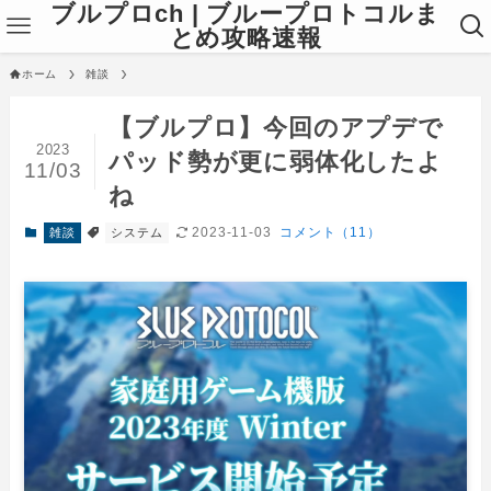
ブルプロch | ブループロトコルま
とめ攻略速報
ホーム
雑談
【ブルプロ】今回のアプデで
2023
パッド勢が更に弱体化したよ
11/03
ね
2023-11-03
コメント（11）
雑談
システム