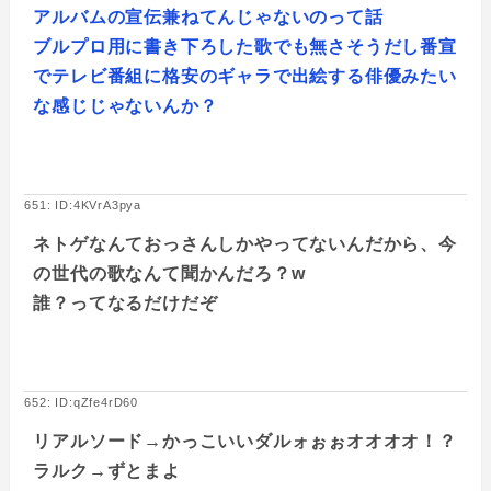
アルバムの宣伝兼ねてんじゃないのって話
ブルプロ用に書き下ろした歌でも無さそうだし番宣
でテレビ番組に格安のギャラで出絵する俳優みたい
な感じじゃないんか？
651: ID:4KVrA3pya
ネトゲなんておっさんしかやってないんだから、今
の世代の歌なんて聞かんだろ？w
誰？ってなるだけだぞ
652: ID:qZfe4rD60
リアルソード→かっこいいダルォぉぉオオオオ！？
ラルク→ずとまよ