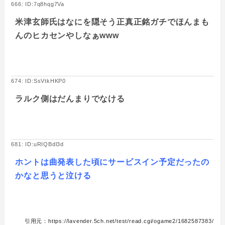
666: ID:7q8hqg7Va
米津玄師氏はなにを隠そう正真正銘ガチでほんまも
んのヒカセンやしなぁwww
674: ID:SsVtkHKP0
ラルク側はだんまりでなける
681: ID:uRIQBdl3d
ホントは曲発表した頃にサービスイン予定だったの
かなと思うと泣ける
引用元：https://lavender.5ch.net/test/read.cgi/ogame2/1682587383/