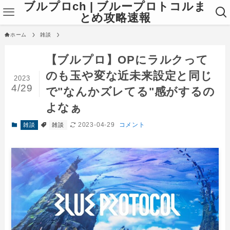
ブルプロch | ブループロトコルま
とめ攻略速報
ホーム
雑談
【ブルプロ】OPにラルクって
のも玉や変な近未来設定と同じ
2023
4/29
で"なんかズレてる"感がするの
よなぁ
2023-04-29
コメント
雑談
雑談