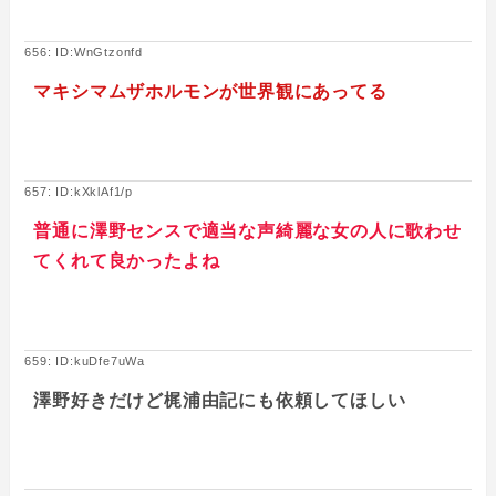
656: ID:WnGtzonfd
マキシマムザホルモンが世界観にあってる
657: ID:kXklAf1/p
普通に澤野センスで適当な声綺麗な女の人に歌わせ
てくれて良かったよね
659: ID:kuDfe7uWa
澤野好きだけど梶浦由記にも依頼してほしい