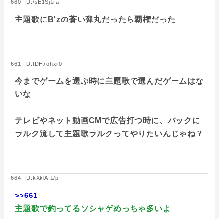
660: ID:/sE1Sj1ra
主題歌にB'zの蒼い弾丸だったら覇権だった
661: ID:tDHxohxr0
今までゲームを選ぶ時に主題歌で選んだゲームはな
いな
テレビやネット動画CMで広告打つ時に、バックに
ラルク流して主題歌ラルクってやりたいんじゃね？
664: ID:kXklAf1/p
>>661
主題歌で釣ってるソシャゲめっちゃ多いよ