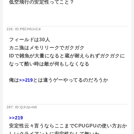
低空飛行の安定性ってこと？
226: ID:PECH5JcCd
フィールドは30人
カニ漁はメモリリークでガクガク
IDで雑魚が大量になると蔵が耐えられずガクガクに
なって酷い時は敵が何もしなくなる
俺は
>>219
とは違うゲーやってるのだろうか
287: ID:QJ/Jp+hi0
>>219
安定性云々言うならここまでCPUGPUの使い方おか
しいクライアントに安定性なんて無いわ