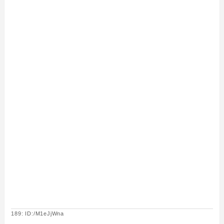
189: ID:/M1eJjWna