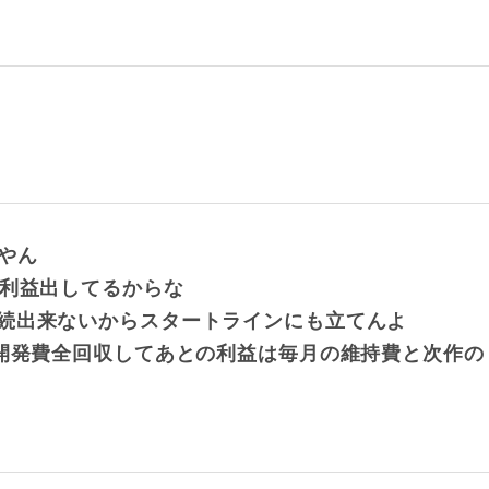
るやん
リ利益出してるからな
続出来ないからスタートラインにも立てんよ
で開発費全回収してあとの利益は毎月の維持費と次作の