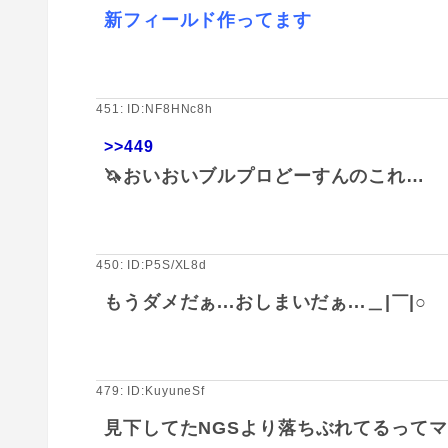
新フィールド作ってます
451: ID:NF8HNc8h
>>449
🦄おいおいブルプロどーすんのこれ…
450: ID:P5S/XL8d
もうダメだぁ...おしまいだぁ...＿|￣|○
479: ID:KuyuneSf
見下してたNGSより落ちぶれてるって