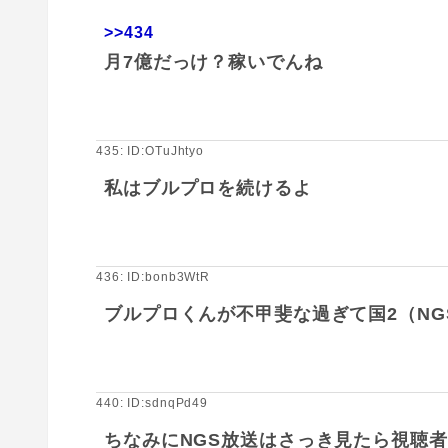
>>434
月7億だっけ？稼いでんね
435: ID:OTuJhtyo
私はブルプロを続けるよ
436: ID:bonb3WtR
ブルプロくんが不甲斐な過ぎて国2（N
440: ID:sdnqPd49
ちなみにNGS放送はさっき見たら視聴者1