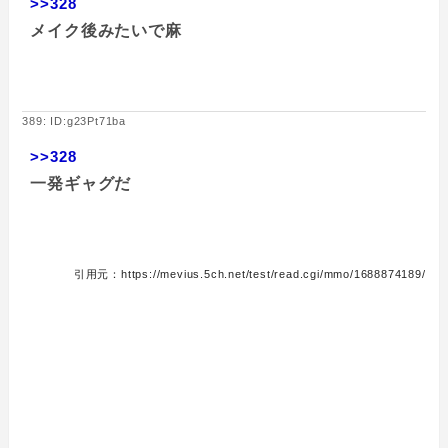
>>328
メイク後みたいで麻
389: ID:g23Pt71ba
>>328
一発ギャグだ
引用元：https://mevius.5ch.net/test/read.cgi/mmo/1688874189/