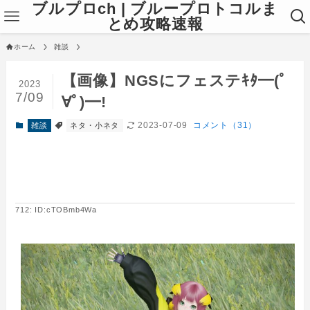
ブルプロch | ブループロトコルま
とめ攻略速報
ホーム
雑談
【画像】NGSにフェステｷﾀ━(ﾟ
2023
7/09
∀ﾟ)━!
2023-07-09
コメント（31）
雑談
ネタ・小ネタ
712: ID:cTOBmb4Wa