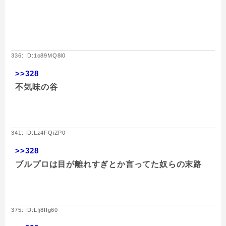
336: ID:1o89MQ8l0
>>328
不気味の谷
341: ID:Lz4FQiZP0
>>328
ブルプロは目が離れすぎとか言ってた奴らの末路
375: ID:Lfj8IIg60