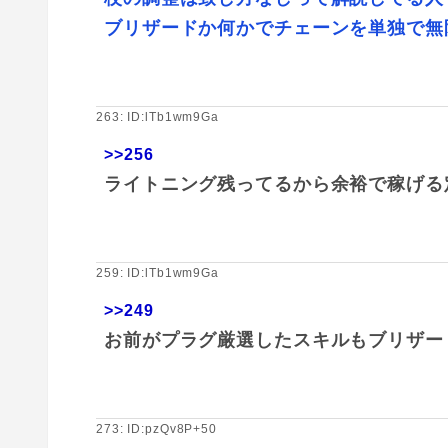
ブリザードか何かでチェーンを単独で無
263: ID:lTb1wm9Ga
>>256
ライトニング残ってるから余裕で稼げる
259: ID:lTb1wm9Ga
>>249
お前がプラグ厳選したスキルもブリザー
273: ID:pzQv8P+50