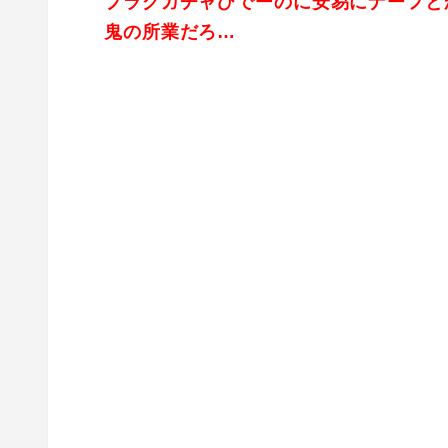
プラグガチャひでーのに安易にナーフと
鬼の所業だろ…