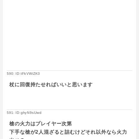
590: ID:tFkVWiZK0
杖に回復持たせればいいと思います
591: ID:ghyN9sUwd
槍の火力はプレイヤー次第
下手な槍が2人混ざると詰むけどそれ以外なら火力