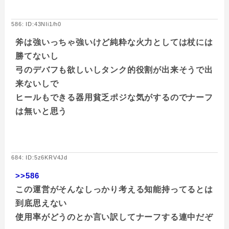
586: ID:43NIi1/h0
斧は強いっちゃ強いけど純粋な火力としては杖には
勝てないし
弓のデバフも欲しいしタンク的役割が出来そうで出
来ないしで
ヒールもできる器用貧乏ポジな気がするのでナーフ
は無いと思う
684: ID:5z6KRV4Jd
>>586
この運営がそんなしっかり考える知能持ってるとは
到底思えない
使用率がどうのとか言い訳してナーフする連中だぞ