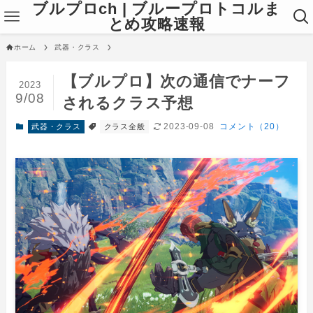
ブルプロch | ブループロトコルま
とめ攻略速報
ホーム
武器・クラス
【ブルプロ】次の通信でナーフ
2023
9/08
されるクラス予想
2023-09-08
コメント（20）
武器・クラス
クラス全般