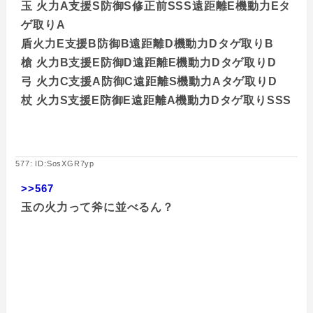
玉 火力A支援S防御S修正前SSS遠距離E機動力Eタ
ゲ取りA
盾火力E支援B防御B遠距離D機動力Dタゲ取りB
槍 火力B支援E防御D遠距離E機動力Dタゲ取りD
弓 火力C支援A防御C遠距離S機動力Aタゲ取りD
杖 火力S支援E防御E遠距離A機動力Dタゲ取りSSS
577: ID:SosXGR7yp
>>567
玉の火力って斧に並べるん？