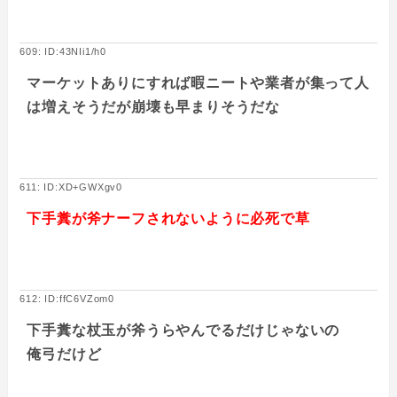
609: ID:43NIi1/h0
マーケットありにすれば暇ニートや業者が集って人
は増えそうだが崩壊も早まりそうだな
611: ID:XD+GWXgv0
下手糞が斧ナーフされないように必死で草
612: ID:ffC6VZom0
下手糞な杖玉が斧うらやんでるだけじゃないの
俺弓だけど