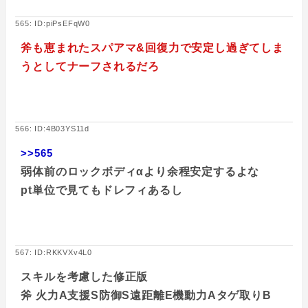
565: ID:piPsEFqW0
斧も恵まれたスパアマ&回復力で安定し過ぎてしま
うとしてナーフされるだろ
566: ID:4B03YS11d
>>565
弱体前のロックボディαより余程安定するよな
pt単位で見てもドレフィあるし
567: ID:RKKVXv4L0
スキルを考慮した修正版
斧 火力A支援S防御S遠距離E機動力Aタゲ取りB