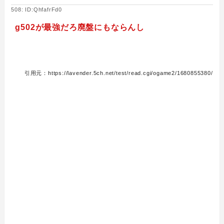
508: ID:QhfafrFd0
g502が最強だろ廃盤にもならんし
引用元：https://lavender.5ch.net/test/read.cgi/ogame2/1680855380/