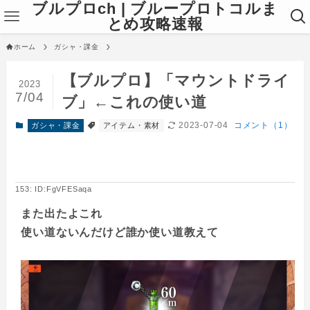
ブルプロch | ブループロトコルま
とめ攻略速報
ホーム
ガシャ・課金
【ブルプロ】「マウントドライ
2023
7/04
ブ」←これの使い道
2023-07-04
コメント（1）
ガシャ・課金
アイテム・素材
153: ID:FgVFESaqa
また出たよこれ
使い道ないんだけど誰か使い道教えて