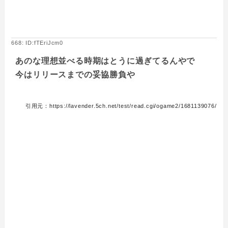
668: ID:fTEriJcm0
あのな理想並べる時期はとうに過ぎてるんやで
今はリリースまでの妥協勝負や
引用元：https://lavender.5ch.net/test/read.cgi/ogame2/1681139076/