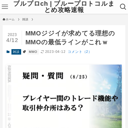
ブルプロch | ブループロトコルま
とめ攻略速報
ホーム
雑談
MMOジジイが求めてる理想の
2023
4/12
MMOの最低ラインがこれｗ
2023-04-12
コメント（2）
雑談
MMO