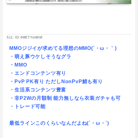
511: ID:4METYoNKM
MMOジジイが求めてる理想のMMO(´・ω・｀)
・萌え豚ウケしそうなグラ
・MMO
・エンドコンテンツ有り
・PvP PK有り ただしNonPvP鯖も有り
・生活系コンテンツ豊富
・非P2Wの月額制 能力無しなら衣装ガチャも可
・トレード可能
最低ラインこのくらいなんだよね(´・ω・`)