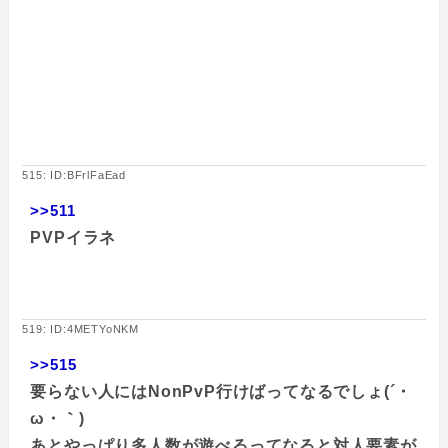
515: ID:BFrlFaEad
>>511
PVPイラネ
519: ID:4METYoNKM
>>515
要らない人にはNonPvP行けばってなるでしょ(´・
ω・｀)
あとやっぱり多人数が遊べるってなると対人要素が