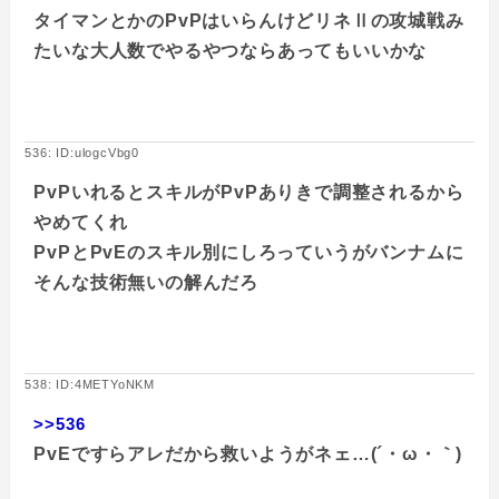
タイマンとかのPvPはいらんけどリネⅡの攻城戦み
たいな大人数でやるやつならあってもいいかな
536: ID:ulogcVbg0
PvPいれるとスキルがPvPありきで調整されるから
やめてくれ
PvPとPvEのスキル別にしろっていうがバンナムに
そんな技術無いの解んだろ
538: ID:4METYoNKM
>>536
PvEですらアレだから救いようがネェ…(´・ω・｀)