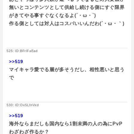
無いとコンテンツとして供給し続ける側にすぐ限界
がきてやる事すぐなくなるよ(´・ω・`)
作る側としては対人はコスパいいんだわ(´・ω・｀)
525: ID:BFrlFaEad
>>519
マイキャラ愛でる層が多そうだし、相性悪いと思う
で
530: ID:OxSLfnVxd
>>519
海外ならまだしも国内なら1割未満の人の為にPvP
わざわざ作るか？