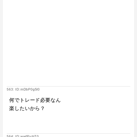
563: ID:mDbP0g5l0
何でトレード必要なん
楽したいから？
564: ID:wwfPvihT0