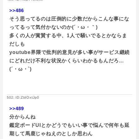
>>486
そう思ってるのは圧倒的に少数だからこんな事にな
ってるって気付かないのか(´・ω・｀)
多くの人が賞賛する中、1人で騒いでるとかならま
だしも
youtube界隈で批判的意見が多い事がサービス継続
にどれだけ不利な状況かくらいわかるもんだろ…
(´・ω・`)
502: ID:ZbIOxtJp0
>>489
分からんね
鑑定ボードUIとかどうでもいい事で悩んで何年も延
期して馬鹿じゃねえのとしか思わん