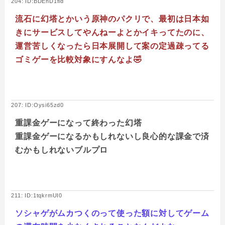
204: ID:BDEnD1fld
流石に幻塔とかいう原神のパクリで、最初は日本如
きにサービスしてやんねーよとかイキってたのに、
運営苦しくなったら日本展開して案の定過疎ってる
ゴミゲーを比較対象にすんなよ🤣
207: ID:Oysi65zd0
重課金ゲーになって終わった幻塔
重課金ゲーになるかもしれないし良心的な課金で済
むかもしれないブルプロ
211: ID:1tqkrmUI0
ソシャゲがムカつくのって使った額に対してゲーム