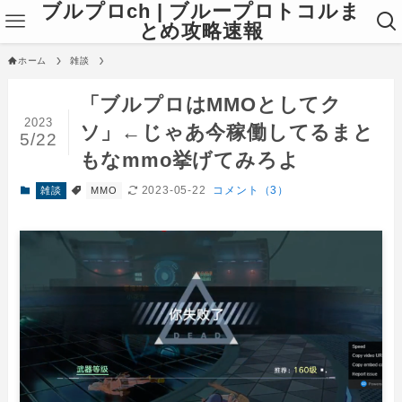
ブルプロch | ブループロトコルま
とめ攻略速報
ホーム
雑談
「ブルプロはMMOとしてク
2023
ソ」←じゃあ今稼働してるまと
5/22
もなmmo挙げてみろよ
2023-05-22
コメント（3）
雑談
MMO