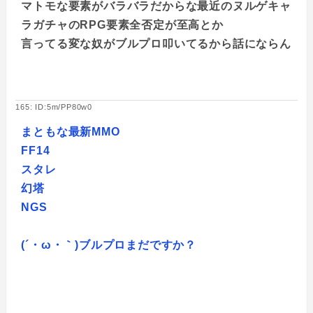
マトモな要素がバラバラだからな最近のヌルゲキャ
ラガチャのRPG要素全否定が至高とか
言ってる変な奴がブルプロ叩いてるから話にならん
165: ID:5m/PP80w0
まともな最新MMO
FF14
スタレ
幻塔
NGS
(´・ω・｀)ブルプロまだですか？