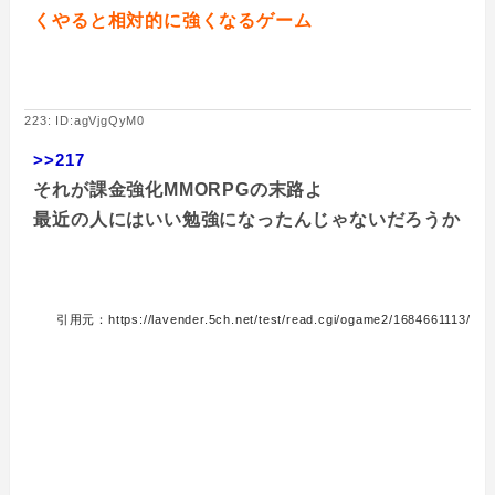
くやると相対的に強くなるゲーム
223: ID:agVjgQyM0
>>217
それが課金強化MMORPGの末路よ
最近の人にはいい勉強になったんじゃないだろうか
引用元：https://lavender.5ch.net/test/read.cgi/ogame2/1684661113/