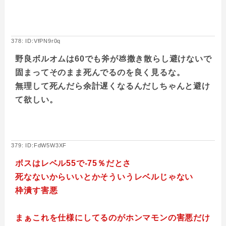
378: ID:VfPN9r0q
野良ボルオムは60でも斧が💩撒き散らし避けないで
固まってそのまま死んでるのを良く見るな。
無理して死んだら余計遅くなるんだしちゃんと避け
て欲しい。
379: ID:FdW5W3XF
ボスはレベル55で-75％だとさ
死なないからいいとかそういうレベルじゃない
枠潰す害悪
まぁこれを仕様にしてるのがホンマモンの害悪だけ