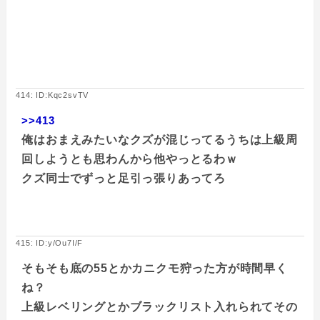
414: ID:Kqc2svTV
>>413
俺はおまえみたいなクズが混じってるうちは上級周
回しようとも思わんから他やっとるわｗ
クズ同士でずっと足引っ張りあってろ
415: ID:y/Ou7I/F
そもそも底の55とかカニクモ狩った方が時間早く
ね？
上級レベリングとかブラックリスト入れられてその