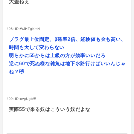
大差ねぇ
408: ID:WJHFgKmN
プラグ最上位固定、β確率2倍、経験値も金も高い、
時間も大して変わらない
明らかに55からは上級の方が効率いいだろ
逆に60で死ぬ様な雑魚は地下水路行けばいいんじゃ
ね？🤣
409: ID:cvgUgb/E
実際55で来る奴はこういう奴だよな