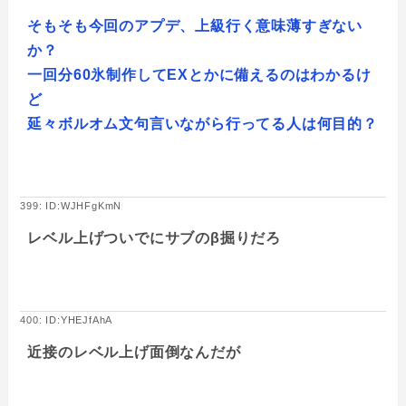
そもそも今回のアプデ、上級行く意味薄すぎない
か？
一回分60氷制作してEXとかに備えるのはわかるけ
ど
延々ボルオム文句言いながら行ってる人は何目的？
399: ID:WJHFgKmN
レベル上げついでにサブのβ掘りだろ
400: ID:YHEJfAhA
近接のレベル上げ面倒なんだが