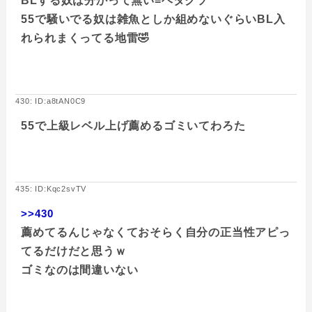
BLする奴は分かって無い=ヘタクソ
55で騒いでる奴は雑魚としか組めないぐらいBL入
れられまくってる地雷🤣
430: ID:a8tAN0C9
55で上級レベル上げ薦めるゴミいてわろた
435: ID:Kqc2svTV
>>430
薦めてるんじゃなくておそらく自分の正当性アピっ
てるだけだと思うｗ
ゴミなのは間違いない