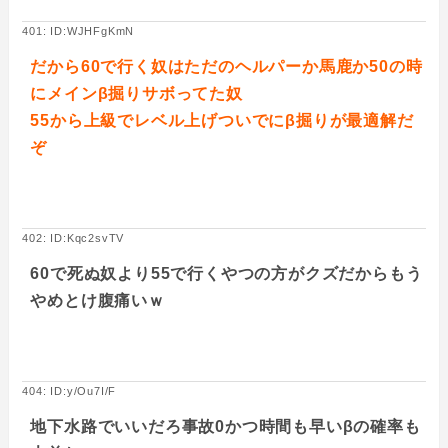
401: ID:WJHFgKmN
だから60で行く奴はただのヘルパーか馬鹿か50の時
にメインβ掘りサボってた奴
55から上級でレベル上げついでにβ掘りが最適解だ
ぞ
402: ID:Kqc2svTV
60で死ぬ奴より55で行くやつの方がクズだからもう
やめとけ腹痛いｗ
404: ID:y/Ou7I/F
地下水路でいいだろ事故0かつ時間も早いβの確率も