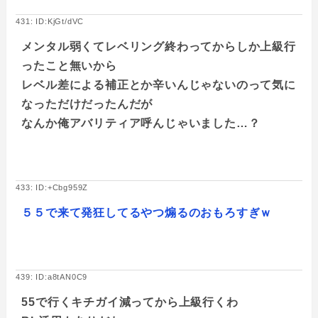
431: ID:KjGt/dVC
メンタル弱くてレベリング終わってからしか上級行
ったこと無いから
レベル差による補正とか辛いんじゃないのって気に
なっただけだったんだが
なんか俺アバリティア呼んじゃいました…？
433: ID:+Cbg959Z
５５で来て発狂してるやつ煽るのおもろすぎｗ
439: ID:a8tAN0C9
55で行くキチガイ減ってから上級行くわ