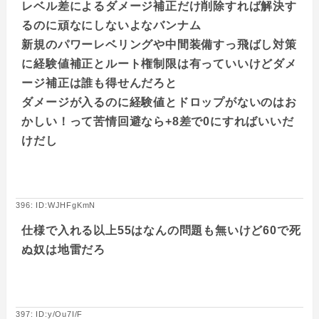
レベル差によるダメージ補正だけ削除すれば解決す
るのに頑なにしないよなバンナム
新規のパワーレベリングや中間装備すっ飛ばし対策
に経験値補正とルート権制限は有っていいけどダメ
ージ補正は誰も得せんだろと
ダメージが入るのに経験値とドロップがないのはお
かしい！って苦情回避なら+8差で0にすればいいだ
けだし
396: ID:WJHFgKmN
仕様で入れる以上55はなんの問題も無いけど60で死
ぬ奴は地雷だろ
397: ID:y/Ou7I/F