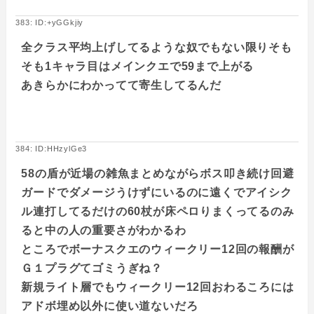
383: ID:+yGGkjiy
全クラス平均上げしてるような奴でもない限りそも
そも1キャラ目はメインクエで59まで上がる
あきらかにわかってて寄生してるんだ
384: ID:HHzylGe3
58の盾が近場の雑魚まとめながらボス叩き続け回避
ガードでダメージうけずにいるのに遠くでアイシク
ル連打してるだけの60杖が床ペロりまくってるのみ
ると中の人の重要さがわかるわ
ところでボーナスクエのウィークリー12回の報酬が
Ｇ１プラグてゴミうぎね？
新規ライト層でもウィークリー12回おわるころには
アドボ埋め以外に使い道ないだろ