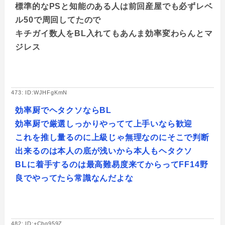
標準的なPSと知能のある人は前回産屋でも必ずレベ
ル50で周回してたので
キチガイ数人をBL入れてもあんま効率変わらんとマ
ジレス
473: ID:WJHFgKmN
効率厨でヘタクソならBL
効率厨で厳選しっかりやってて上手いなら歓迎
これを推し量るのに上級じゃ無理なのにそこで判断
出来るのは本人の底が浅いから本人もヘタクソ
BLに着手するのは最高難易度来てからってFF14野
良でやってたら常識なんだよな
482: ID:+Cbg959Z