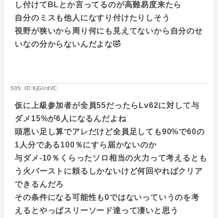
し付けてBLとか言ってるのが高難易度来たら
自分のミスも他人になすり付けたりしそう
視野が狭いから周り何にも見えてないから自分のせ
いなの分からないんだよな🤣
505: ID:KjGt/dVC
仮に上級参加者が全員55だったらLv62に対して与
ダメ15%が6人になるんだよね
頭悪い足し算でアレだけど全員足しても90%で60の
1人分である100％にすら届かないのか
与ダメ-10％くらったソロ相当の火力って考えるとも
う火バーストに頼るしかないけど何回やればクリア
できるんだろ
その条件になる可能性も0ではないっていうのを考
えるとやっぱスリーソード達って凄いと思う