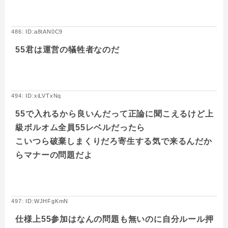
486: ID:a8tAN0C9
55君は運営の犠牲者なのだ
494: ID:xiLVTxNq
55で入れるから良いんだって正論に聞こえるけど上
級ボルオム全員55レベルだったら
こいつら破棄しまくりだろ寄生する気で来るんだか
らマナーの問題だよ
497: ID:WJHFgKmN
仕様上55参加はなんの問題も無いのに自分ルール押