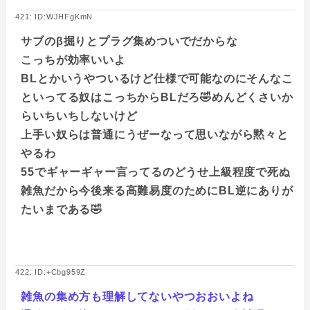
421: ID:WJHFgKmN
サブのβ掘りとプラグ集めついでだからな
こっちが効率いいよ
BLとかいうやついるけど仕様で可能なのにそんなこ
といってる奴はこっちからBLだろ🤣めんどくさいか
らいちいちしないけど
上手い奴らは普通にうぜーなって思いながら黙々と
やるわ
55でギャーギャー言ってるのどうせ上級程度で死ぬ
雑魚だから今後来る高難易度のためにBL逆にありが
たいまである🤣
422: ID:+Cbg959Z
雑魚の集め方も理解してないやつおおいよね