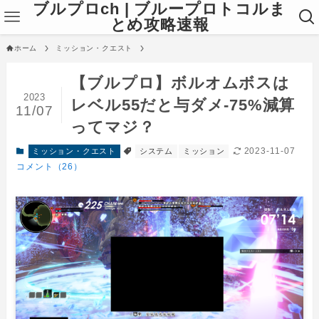
ブルプロch | ブループロトコルま
とめ攻略速報
ホーム
ミッション・クエスト
【ブルプロ】ボルオムボスは
2023
レベル55だと与ダメ-75%減算
11/07
ってマジ？
2023-11-07
ミッション・クエスト
システム
ミッション
コメント（26）