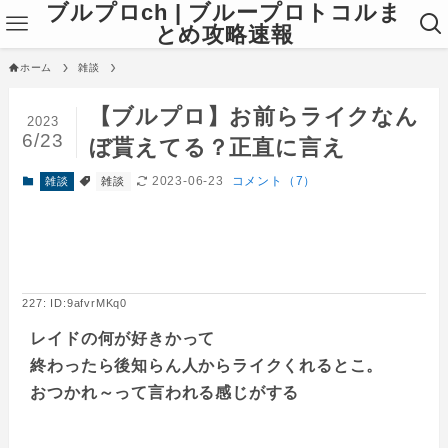
ブルプロch | ブループロトコルま
とめ攻略速報
ホーム
雑談
【ブルプロ】お前らライクなん
2023
6/23
ぼ貰えてる？正直に言え
2023-06-23
コメント（7）
雑談
雑談
227: ID:9afvrMKq0
レイドの何が好きかって
終わったら後知らん人からライクくれるとこ。
おつかれ～って言われる感じがする