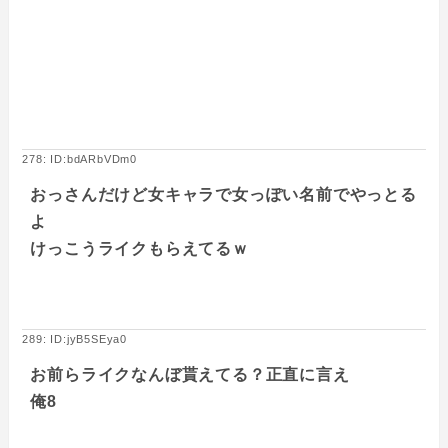
278: ID:bdARbVDm0
おっさんだけど女キャラで女っぽい名前でやっとる
よ
けっこうライクもらえてるｗ
289: ID:jyB5SEya0
お前らライクなんぼ貰えてる？正直に言え
俺8