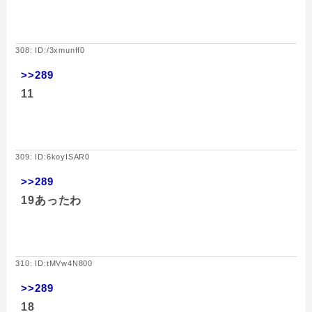
308: ID:/3xmunff0
>>289
11
309: ID:6koyISAR0
>>289
19あったわ
310: ID:tMVw4N800
>>289
18