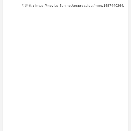
引用元：https://mevius.5ch.net/test/read.cgi/mmo/1687440264/