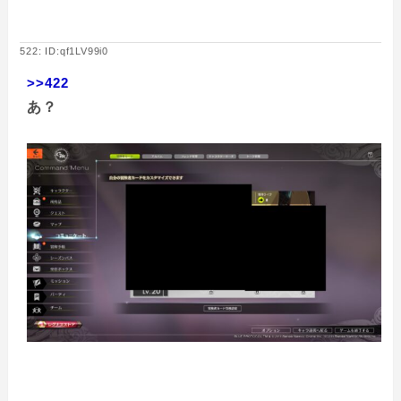
522: ID:qf1LV99i0
>>422
あ？