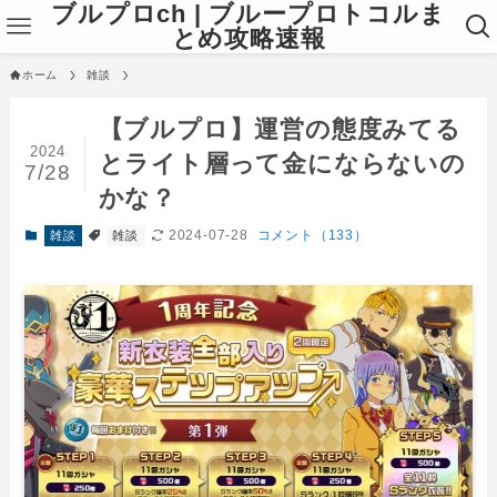
ブルプロch | ブループロトコルま
とめ攻略速報
ホーム
雑談
【ブルプロ】運営の態度みてる
2024
とライト層って金にならないの
7/28
かな？
2024-07-28
コメント（133）
雑談
雑談