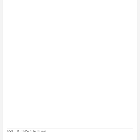
653: ID:mk2e7HeJ0.net