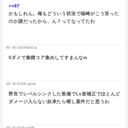
>>87
かもしれん。俺もどういう状況で福崎がこう言った
のか謎だったから、ん？ってなってたわ
65: ID:OpO8a92Ca
0ダメで集積コア集めしてすまんなw
68: ID:EOkK+gke0
野良でレベルシンクした装備でLv差補正でほとんど
ダメージ入らない奴来たら晒し案件だと思うわ
69: ID:601huq000