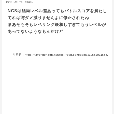
104: ID:TY8FpxaE0
NGSは結局レベル差あってもバトルスコアを満たし
てれば与ダメ減りませんよに修正されたね
まあそもそもレベリング緩和しすぎてもうレベルが
あってないようなもんだけど
引用元：https://lavender.5ch.net/test/read.cgi/ogame2/1681011688/