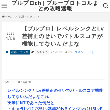
ブルプロch | ブループロトコルま
とめ攻略速報
ホーム
武器・クラス
【ブルプロ】レベルシンクとLv
2023
差補正のせいでバトルスコアが
4/09
機能してないんだよな
2023-04-09
コメント（1）
武器・クラス
システム
59: ID:EOkK+gke0
レベルシンクとLv差補正のせいでバトルスコア機能
してないんだよなこれ
実際にNTであった例だと
・キャラLv12で25Lv武器20lvBイマジンx2/15LvE