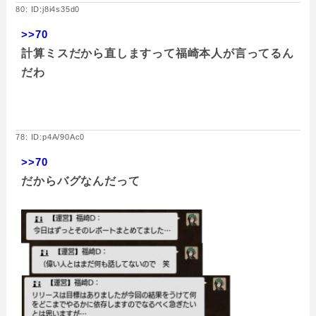
80: ID:j8i4s35d0
>>70
計算ミスだから直しますって福崎本人が言ってるん
だわ
78: ID:p4A/90Ac0
>>70
だからバグなんだって