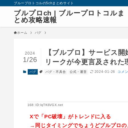
ブループロトコルの5chまとめサイト
ブルプロch | ブループロトコルま
とめ攻略速報
ホーム
バグ
【ブルプロ】サービス開
2024
1/26
リークが今更言及された
2024-01-26
コメン
バグ
バグ・不具合
公式・運営
168: ID:lqTK6VGX.net
Xで「PC破壊」がトレンドに入る
→同じタイミングでちょうどブルプロの