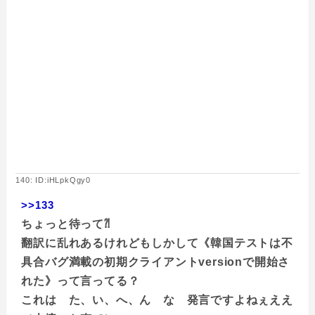
140: ID:iHLpkQgy0
>>133
ちょっと待って⁈
翻訳に乱れあるけれどもしかして《韓国テストは不
具合バグ満載の初期クライアントversionで開始さ
れた》って言ってる？
これは た、い、へ、ん な 発言ですよねぇええ