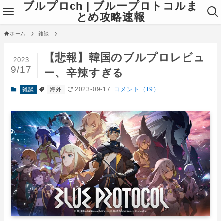
ブルプロch | ブループロトコルま
とめ攻略速報
ホーム
雑談
【悲報】韓国のブルプロレビュ
2023
9/17
ー、辛辣すぎる
2023-09-17
コメント（19）
雑談
海外