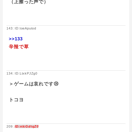
（上擦った声で）
143: ID:toeAputod
>>133
辛辣で草
134: ID:LtxkPJZg0
＞ゲームは哀れです😢
トコヨ
209:
ID:nIcGdtqZ0