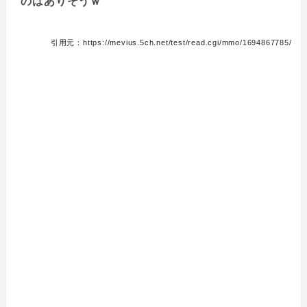
のはありそうｗ
引用元：https://mevius.5ch.net/test/read.cgi/mmo/1694867785/