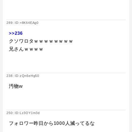
289: ID:+8K64EAg0
>>236
クソワロタｗｗｗｗｗｗｗｗ
兄さんｗｗｗｗ
238: ID:zQn6eHg50
汚物w
250: ID:Lz3OY1m3d
フォロワー昨日から1000人減ってるな