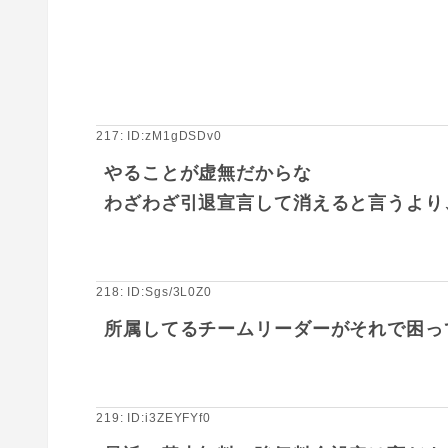
217: ID:zM1gDSDv0
やることが虚無だからな
わざわざ引退宣言して消えると言うより
218: ID:Sgs/3L0Z0
所属してるチームリーダーがそれで困っ
219: ID:i3ZEYFYf0