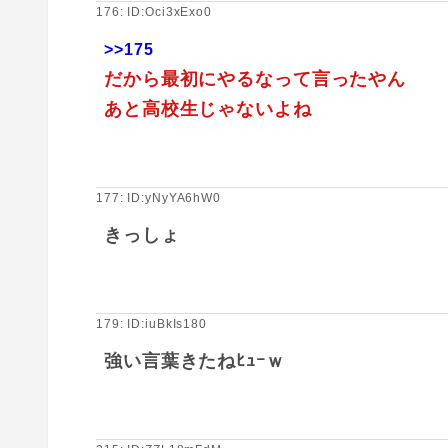
176: ID:Oci3xExo0
>>175
だから最初にやるなって言ったやん
あと高校生じゃないよね
177: ID:yNyYA6hW0
きっしょ
179: ID:iuBkIs180
強い言葉きたねﾋｭｰｗ