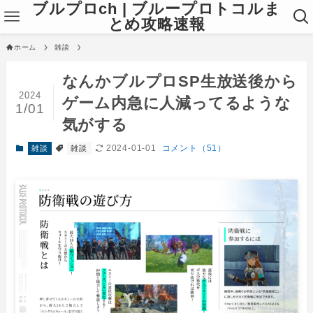
ブルプロch | ブループロトコルま
とめ攻略速報
ホーム
雑談
なんかブルプロSP生放送後から
2024
ゲーム内急に人減ってるような
1/01
気がする
2024-01-01
コメント（51）
雑談
雑談