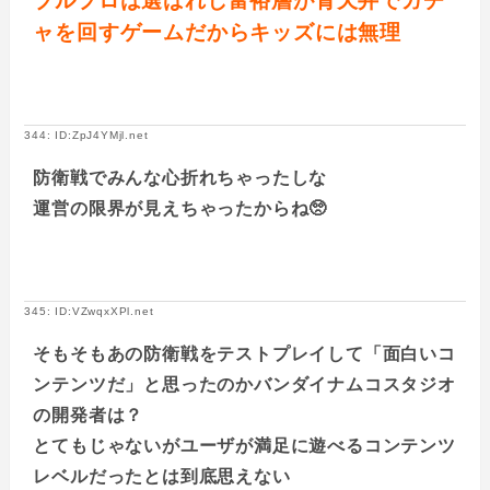
ブルプロは選ばれし富裕層が青天井でガチ
ャを回すゲームだからキッズには無理
344: ID:ZpJ4YMjl.net
防衛戦でみんな心折れちゃったしな
運営の限界が見えちゃったからね🥺
345: ID:VZwqxXPl.net
そもそもあの防衛戦をテストプレイして「面白いコ
ンテンツだ」と思ったのかバンダイナムコスタジオ
の開発者は？
とてもじゃないがユーザが満足に遊べるコンテンツ
レベルだったとは到底思えない