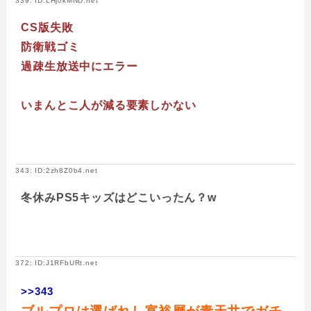
339: ID:LHj0kMND.net
CS版失敗
防衛戦ゴミ
過疎生放送中にエラー
いまんとこ人が減る要素しかない
343: ID:2zh8Z0b4.net
冬休みPS5キッズはどこいったん？w
372: ID:J1RFbURt.net
>>343