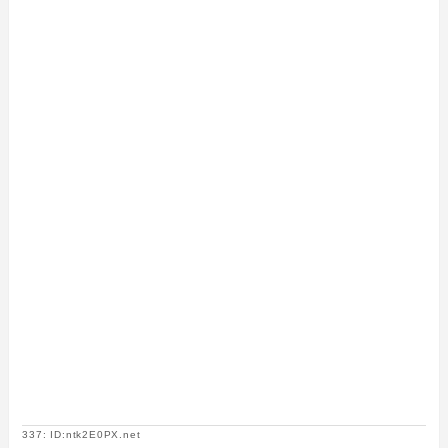
337: ID:ntk2E0PX.net