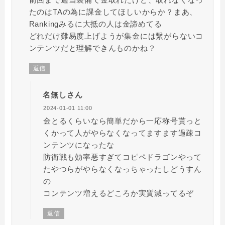
たのはTAの為に課金してほしいからか？まあ、
Rankingみるに大抵の人は金諦めてる
どれだけ難易度上げようが集金には繋がらないコ
ンテンツだと理解できんものかね？
返信
名無しさん
2024-01-01 11:00
金とるくらいなら簡単だから一応称号貰っと
くかって人がやらなくなってますます過疎コ
ンテンツになったな
防衛戦も効率悪すぎてコピペドラゴンやって
たやつらがやらなくなっちゃったしどうすん
の
コンテンツ増えるどころか実質減ってるぞ
返信