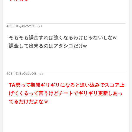
400: ID:gJ3Z5YCd.net
そもそも課金すれば強くなるわけじゃないしなw
課金して出来るのはアタシコだけw
403: ID:EzOdJcOG.net
TA勢って期間ギリギリになると追い込みでスコア上
げてくるって言うけどチートでギリギリ更新しあっ
てるだけだよなｗ