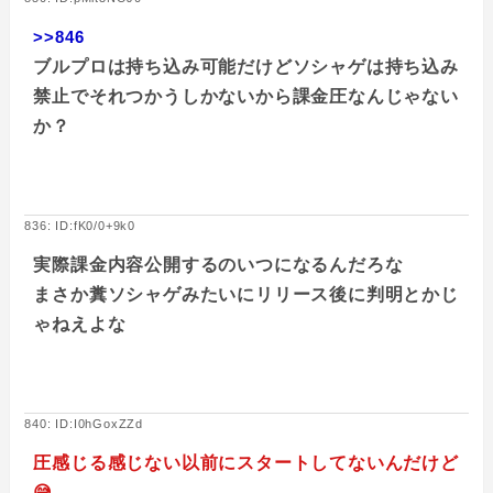
>>846
ブルプロは持ち込み可能だけどソシャゲは持ち込み
禁止でそれつかうしかないから課金圧なんじゃない
か？
836: ID:fK0/0+9k0
実際課金内容公開するのいつになるんだろな
まさか糞ソシャゲみたいにリリース後に判明とかじ
ゃねえよな
840: ID:I0hGoxZZd
圧感じる感じない以前にスタートしてないんだけど
😅