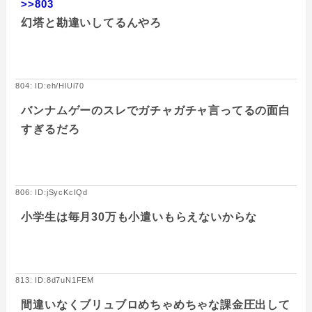
>>803
幻塔と勘違いしてるんやろ
804: ID:eh/HlUi70
バンナムゲーのスレでガチャガチャ言ってるの面白
すぎるだろ
806: ID:jSycKcIQd
小学生は毎月30万も小遣いもらえないからな
813: ID:8d7uN1FEM
間違いなくブリュブロめちゃめちゃな課金圧出して