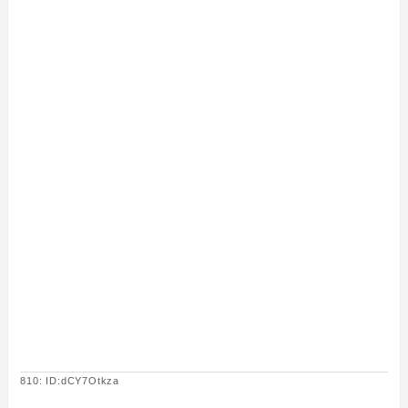
810: ID:dCY7Otkza