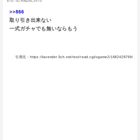
870: ID:HADoCtVT0
>>866
取り引き出来ない
一式ガチャでも無いならもう
引用元：https://lavender.5ch.net/test/read.cgi/ogame2/1682429799/