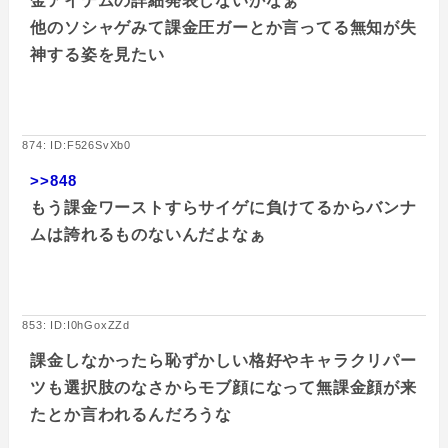
金アイテムの詳細発表しないかなぁ
他のソシャゲみて課金圧ガーとか言ってる無知が失
神する姿を見たい
874: ID:F526SvXb0
>>848
もう課金ワーストすらサイゲに負けてるからバンナ
ムは誇れるものないんだよなぁ
853: ID:I0hGoxZZd
課金しなかったら恥ずかしい格好やキャラクリパー
ツも選択肢のなさからモブ顔になって無課金顔が来
たとか言われるんだろうな