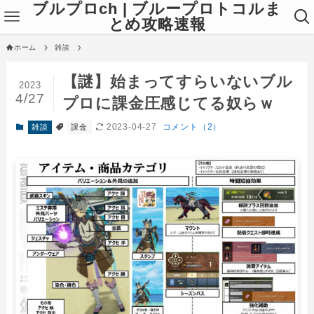
ブルプロch | ブループロトコルま
とめ攻略速報
ホーム
雑談
【謎】始まってすらいないブル
2023
4/27
プロに課金圧感じてる奴らｗ
2023-04-27
コメント（2）
雑談
課金