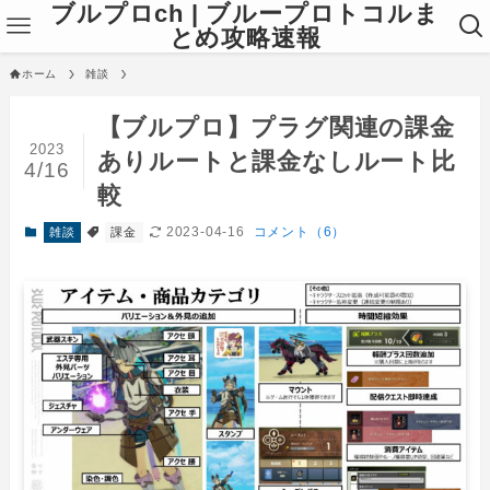
ブルプロch | ブループロトコルま
とめ攻略速報
ホーム
雑談
【ブルプロ】プラグ関連の課金
2023
ありルートと課金なしルート比
4/16
較
2023-04-16
コメント（6）
雑談
課金