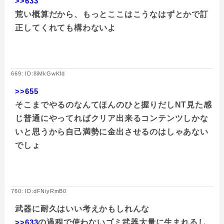
>>633
荒い概算だから、もっとここはこうなはずとかで訂
正してくれても構わないよ
669: ID:8iMkGwKfd
>>655
そこまでやるのなんてほんのひと握りだしNT見た感
じ普通にやってればクリア出来るコンテンツしかな
いと思うから自己満勢に金出させるのはしゃあない
でしょ
760: ID:dFNiyRmB0
武器に耐久はいい考えかもしれんな
>>633
の過程で使わないゴミ武器大量に生まれるし