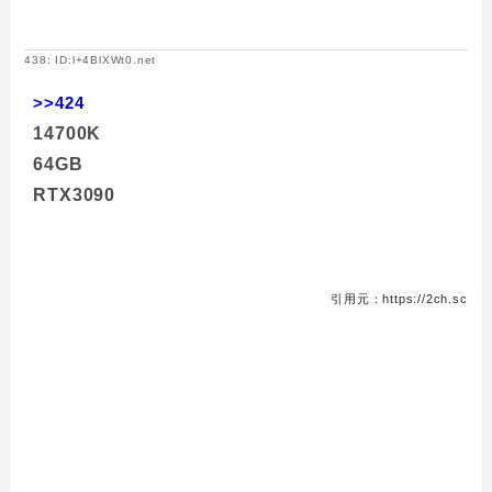
438: ID:l+4BlXWt0.net
>>424
14700K
64GB
RTX3090
引用元：https://2ch.sc