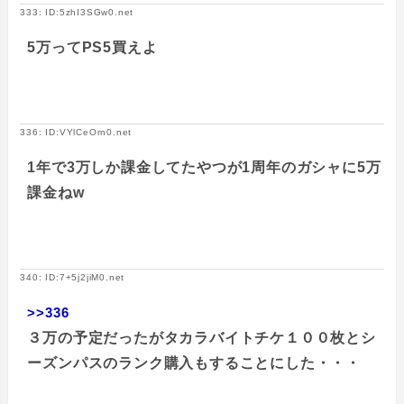
333: ID:5zhI3SGw0.net
5万ってPS5買えよ
336: ID:VYlCeOrn0.net
1年で3万しか課金してたやつが1周年のガシャに5万
課金ねw
340: ID:7+5j2jiM0.net
>>336
３万の予定だったがタカラバイトチケ１００枚とシ
ーズンパスのランク購入もすることにした・・・