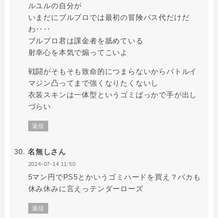
ルユルの自分が
いまだにブルプロでは最初の冒険パス代だけだ
わ‥‥
ブルプロ君は課金者を舐めている
射幸心を本気で煽ってこいよ
戦闘がそもそも致命的につまらないからバトルイ
マジン凸ってまで強くなりたくないし
衣装スキンは一体型というゴミばっかで手が出し
づらい
返信
名無しさん
2024-07-14 11:50
5マン円でPS5とかいうゴミハードを買え？バカも
休み休みに言えっテンダーローズ
返信