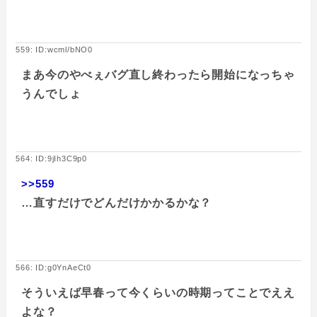
559: ID:wcml/bNO0
まあ今のやべぇバグ直し終わったら開始になっちゃ
うんでしょ
564: ID:9jIh3C9p0
>>559
…直すだけでどんだけかかるかな？
566: ID:g0YnAeCt0
そういえば早春って今くらいの時期ってことでええ
よな？