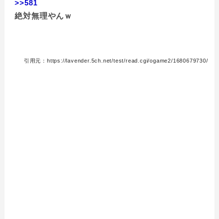
>>581
絶対無理やんｗ
引用元：https://lavender.5ch.net/test/read.cgi/ogame2/1680679730/