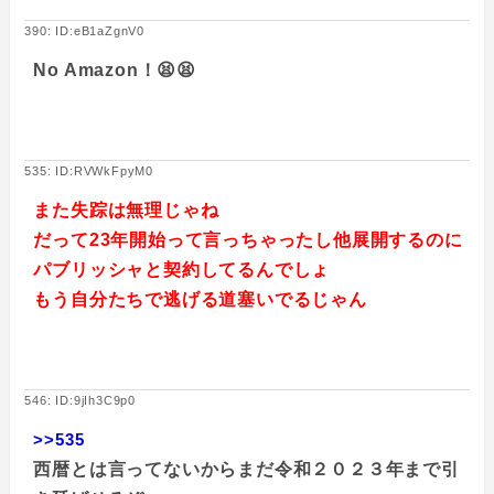
390: ID:eB1aZgnV0
No Amazon！😫😫
535: ID:RVWkFpyM0
また失踪は無理じゃね
だって23年開始って言っちゃったし他展開するのに
パブリッシャと契約してるんでしょ
もう自分たちで逃げる道塞いでるじゃん
546: ID:9jIh3C9p0
>>535
西暦とは言ってないからまだ令和２０２３年まで引