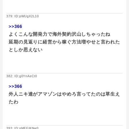
379: ID:pWUgX2L10
>>366
よくこんな開発力で海外契約沢山しちゃったね
延期の見返りに経営から稼ぐ方法増やせと言われた
としか思えない
382: ID:g0YnAeCt0
>>366
外人ニキ達がアマゾンはやめろ言ってたのは草生え
たわ
393: ID:qMFFjKNw0