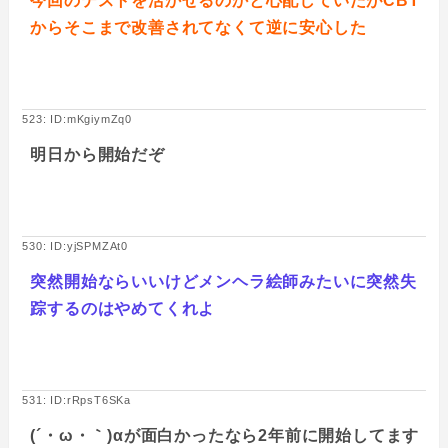
今回のテストを活かせるのかと心配していたがCBT
からそこまで改善されてなくて逆に安心した
523: ID:mKgiymZq0
明日から開始だぞ
530: ID:yjSPMZAt0
突然開始ならいいけどメンヘラ絵師みたいに突然失
踪するのはやめてくれよ
531: ID:rRpsT6SKa
(´・ω・｀)αが面白かったなら2年前に開始してます