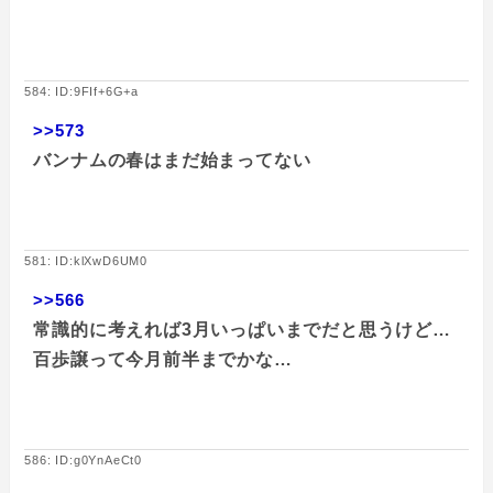
584: ID:9FIf+6G+a
>>573
バンナムの春はまだ始まってない
581: ID:klXwD6UM0
>>566
常識的に考えれば3月いっぱいまでだと思うけど…
百歩譲って今月前半までかな…
586: ID:g0YnAeCt0